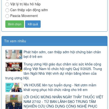
Vật lý trị liệu hô hấp
Can thiệp vận động sớm
Pascia Movement
Tin xem nhiều
Phát hiện sớm, can thiệp sớm hội chứng bàn chân
bẹt ở trẻ em
Trung ương Hội giáo dục chăm sóc sức khỏe cộng
đồng Việt Nam tổ chức hội nghị Quý II/2025. Trung
tâm Ngôi Nhà Việt vinh dự nhận bằng khen của
trung ương Hội.
VN HOUSE liên tục tuyển dụng - Nơi ươm mầm
khát vọng phục hồi chức năng cho trẻ em
LỜI CHÚC MỪNG NHÂN NGÀY THẦY THUỐC VIỆT
NAM 27/02 - TỪ BAN LÃNH ĐẠO TRUNG TÂM
NGHIÊN CỨU ỨNG DỤNG CÔNG NGHỆ PHỤC