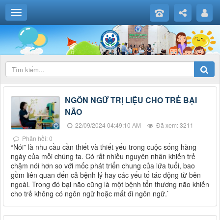
NGÔN NGỮ TRỊ LIỆU CHO TRẺ BẠI
NÃO
22/09/2024 04:49:10 AM
Đã xem: 3211
Phản hồi: 0
“Nói” là nhu cầu cần thiết và thiết yếu trong cuộc sống hàng
ngày của mỗi chúng ta. Có rất nhiều nguyên nhân khiến trẻ
chậm nói hơn so với mốc phát triển chung của lứa tuổi, bao
gồm liên quan đến cả bệnh lý hay các yếu tố tác động từ bên
ngoài. Trong đó bại não cũng là một bệnh tổn thương não khiến
cho trẻ không có ngôn ngữ hoặc mất đi ngôn ngữ.`