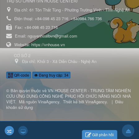
(
)
TRỤ SỞ CHÍNH
VN HOUSE CENTER
Địa chỉ:
61 Tôn Thất Tùng - Phường Trường Vinh - Tỉnh Nghệ An
Điện thoại:
+84-098 45 23 716
+840984.766 736
Fax:
+84-098 45 23 716
Email:
nguyenhoaibvn@gmail.com
Website:
https://vnhouse.vn
CƠ SỞ 2
Địa chỉ:
Khối 3 - Xã Diễn Châu - Nghệ An
QR-code
Đang truy cập: 34
© Bản quyền thuộc về
VN HOUSE CENTER - TRUNG TÂM NGHIÊN
CỨU ỨNG DỤNG CÔNG NGHỆ PHỤC HỒI CHỨC NĂNG NGÔI NHÀ
VIỆT
.
Mã nguồn
VinaAgency
.
Thiết kế bởi
VinaAgency
.
|
Điều
khoản sử dụng
Gửi phản hồi