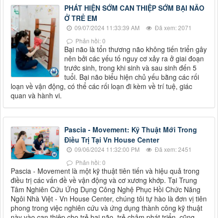
PHÁT HIỆN SỚM CAN THIỆP SỚM BẠI NÃO
Ở TRẺ EM
09/07/2024 11:33:39 AM
Đã xem: 2071
Phản hồi: 0
Bại não là tổn thương não không tiến triển gây
nên bởi các yếu tố nguy cơ xảy ra ở giai đoạn
trước sinh, trong khi sinh và sau sinh đến 5
tuổi. Bại não biểu hiện chủ yếu bằng các rối
loạn về vận động, có thể các rối loạn đi kèm về trí tuệ, giác
quan và hành vi.
Pascia - Movement: Kỹ Thuật Mới Trong
Điều Trị Tại Vn House Center
09/06/2024 11:32:00 PM
Đã xem: 2451
Phản hồi: 0
Pascia - Movement là một kỹ thuật tiên tiến và hiệu quả trong
điều trị các vấn đề về vận động và cơ xương khớp. Tại Trung
Tâm Nghiên Cứu Ứng Dụng Công Nghệ Phục Hồi Chức Năng
Ngôi Nhà Việt - Vn House Center, chúng tôi tự hào là đơn vị tiên
phong trong việc nghiên cứu và ứng dụng thành công kỹ thuật
này vào can thiệp cho trẻ bại não, trẻ chậm phát triển, cũng