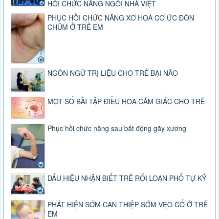
HỒI CHỨC NĂNG NGÔI NHÀ VIỆT
PHỤC HỒI CHỨC NĂNG XƠ HOÁ CƠ ỨC ĐÒN
CHŨM Ở TRẺ EM
NGÔN NGỮ TRỊ LIỆU CHO TRẺ BẠI NÃO
MỘT SỐ BÀI TẬP ĐIỀU HÒA CẢM GIÁC CHO TRẺ
Phục hồi chức năng sau bất động gãy xương
DẤU HIỆU NHẬN BIẾT TRẺ RỐI LOẠN PHỔ TỰ KỶ
PHÁT HIỆN SỚM CAN THIỆP SỚM VẸO CỔ Ở TRẺ
EM