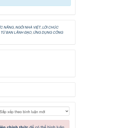
ỨC NĂNG
,
NGÔI NHÀ VIỆT
,
LỜI CHÚC
,
TỪ BAN LÃNH ĐẠO
,
ỨNG DỤNG CÔNG
iên chính thức
để có thể bình luận