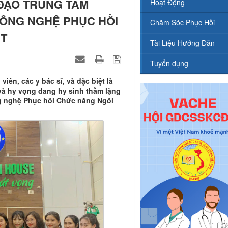
 ĐẠO TRUNG TÂM
Hoạt Động
ÔNG NGHỆ PHỤC HỒI
Chăm Sóc Phục Hồi
ỆT
Tài Liệu Hướng Dẫn
Tuyển dụng
iên, các y bác sĩ, và đặc biệt là
và hy vọng đang hy sinh thầm lặng
 nghệ Phục hồi Chức năng Ngôi