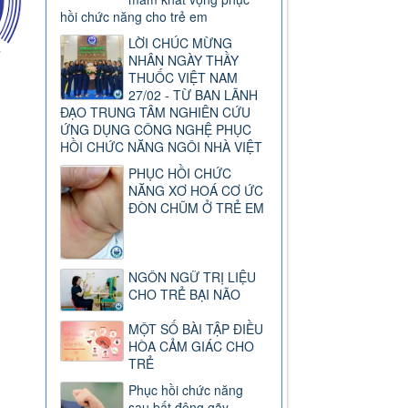
hồi chức năng cho trẻ em
LỜI CHÚC MỪNG
NHÂN NGÀY THẦY
THUỐC VIỆT NAM
27/02 - TỪ BAN LÃNH
ĐẠO TRUNG TÂM NGHIÊN CỨU
ỨNG DỤNG CÔNG NGHỆ PHỤC
HỒI CHỨC NĂNG NGÔI NHÀ VIỆT
PHỤC HỒI CHỨC
NĂNG XƠ HOÁ CƠ ỨC
ĐÒN CHŨM Ở TRẺ EM
NGÔN NGỮ TRỊ LIỆU
CHO TRẺ BẠI NÃO
MỘT SỐ BÀI TẬP ĐIỀU
HÒA CẢM GIÁC CHO
TRẺ
Phục hồi chức năng
sau bất động gãy