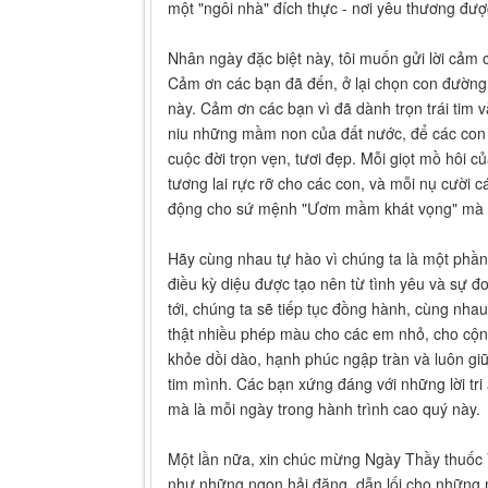
một "ngôi nhà" đích thực - nơi yêu thương đượ
Nhân ngày đặc biệt này, tôi muốn gửi lời cảm
Cảm ơn các bạn đã đến, ở lại chọn con đườn
này. Cảm ơn các bạn vì đã dành trọn trái tim
niu những mầm non của đất nước, để các con 
cuộc đời trọn vẹn, tươi đẹp. Mỗi giọt mồ hôi c
tương lai rực rỡ cho các con, và mỗi nụ cười 
động cho sứ mệnh "Ươm mầm khát vọng" mà c
Hãy cùng nhau tự hào vì chúng ta là một p
điều kỳ diệu được tạo nên từ tình yêu và sự đo
tới, chúng ta sẽ tiếp tục đồng hành, cùng nh
thật nhiều phép màu cho các em nhỏ, cho cộn
khỏe dồi dào, hạnh phúc ngập tràn và luôn giữ
tim mình. Các bạn xứng đáng với những lời tri
mà là mỗi ngày trong hành trình cao quý này.
Một lần nữa, xin chúc mừng Ngày Thầy thuốc V
như những ngọn hải đăng, dẫn lối cho những 