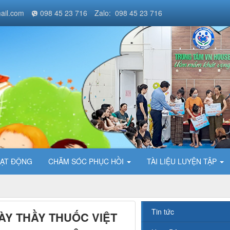
ail.com
098 45 23 716
Zalo: 098 45 23 716
ẠT ĐỘNG
CHĂM SÓC PHỤC HỒI
TÀI LIỆU LUYỆN TẬP
Tin tức
ÀY THẦY THUỐC VIỆT