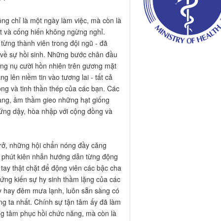
 chỉ là một ngày làm việc, mà còn là
t và cống hiến không ngừng nghỉ.
 từng thành viên trong đội ngũ - đã
về sự hồi sinh. Những bước chân đầu
hững nụ cười hồn nhiên trên gương mặt
 lên niềm tin vào tương lai - tất cả
nóng và tinh thần thép của các bạn. Các
àng, âm thầm gieo những hạt giống
ứng dậy, hòa nhập với cộng đồng và
trở, những hội chẩn nóng đầy căng
ờ phút kiên nhẫn hướng dẫn từng động
tay thật chặt để động viên các bậc cha
hứng kiến sự hy sinh thầm lặng của các
 hay đêm mưa lạnh, luôn sẵn sàng có
g ta nhất. Chính sự tận tâm ấy đã làm
 tâm phục hồi chức năng, mà còn là