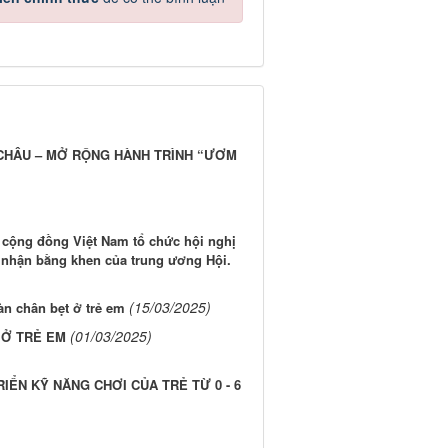
 CHÂU – MỞ RỘNG HÀNH TRÌNH “ƯƠM
cộng đồng Việt Nam tổ chức hội nghị
ự nhận bằng khen của trung ương Hội.
(15/03/2025)
n chân bẹt ở trẻ em
(01/03/2025)
 Ở TRẺ EM
IỂN KỸ NĂNG CHƠI CỦA TRẺ TỪ 0 - 6