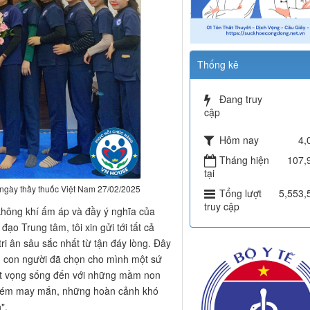
Thống kê
Đang truy
cập
Hôm nay
4,
Tháng hiện
107,
tại
 ngày thầy thuốc Việt Nam 27/02/2025
Tổng lượt
5,553,
truy cập
hông khí ấm áp và đầy ý nghĩa của
o Trung tâm, tôi xin gửi tới tất cả
tri ân sâu sắc nhất từ tận đáy lòng. Đây
g con người đã chọn cho mình một sứ
át vọng sống đến với những mầm non
ỏ kém may mắn, những hoàn cảnh khó
".