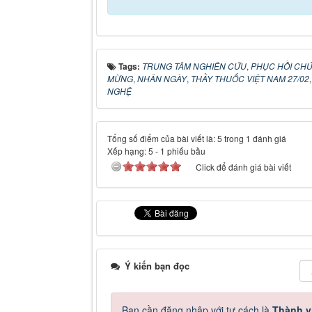
Tags:
TRUNG TÂM NGHIÊN CỨU
,
PHỤC HỒI CH
MỪNG
,
NHÂN NGÀY
,
THẦY THUỐC VIỆT NAM 27/02
NGHỆ
Tổng số điểm của bài viết là: 5 trong 1 đánh giá
Xếp hạng:
5
-
1
phiếu bầu
Click để đánh giá bài viết
Ý kiến bạn đọc
Bạn cần đăng nhập với tư cách là
Thành v