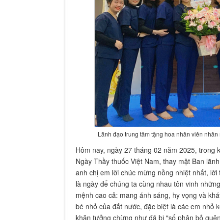
Lãnh đạo trung tâm tặng hoa nhân viên nhân
Hôm nay, ngày 27 tháng 02 năm 2025, trong k
Ngày Thầy thuốc Việt Nam, thay mặt Ban lãnh đạ
anh chị em lời chúc mừng nồng nhiệt nhất, lời 
là ngày để chúng ta cùng nhau tôn vinh nhữn
mệnh cao cả: mang ánh sáng, hy vọng và kh
bé nhỏ của đất nước, đặc biệt là các em nh
khăn tưởng chừng như đã bị "số phận bỏ quên