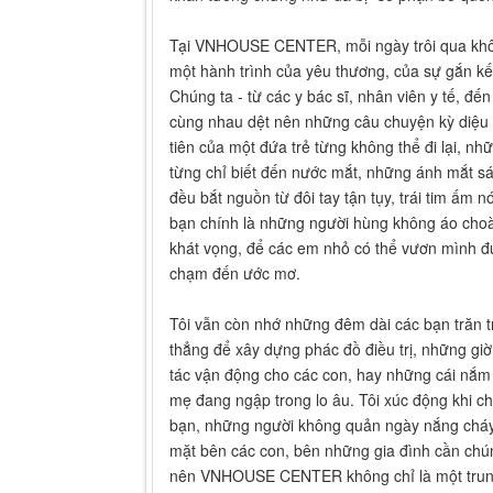
Tại VNHOUSE CENTER, mỗi ngày trôi qua không
một hành trình của yêu thương, của sự gắn kế
Chúng ta - từ các y bác sĩ, nhân viên y tế, đến
cùng nhau dệt nên những câu chuyện kỳ diệu 
tiên của một đứa trẻ từng không thể đi lại, n
từng chỉ biết đến nước mắt, những ánh mắt sáng
đều bắt nguồn từ đôi tay tận tụy, trái tim ấm 
bạn chính là những người hùng không áo cho
khát vọng, để các em nhỏ có thể vươn mình đ
chạm đến ước mơ.
Tôi vẫn còn nhớ những đêm dài các bạn trăn 
thẳng để xây dựng phác đồ điều trị, những gi
tác vận động cho các con, hay những cái nắm 
mẹ đang ngập trong lo âu. Tôi xúc động khi c
bạn, những người không quản ngày nắng cháy
mặt bên các con, bên những gia đình cần chún
nên VNHOUSE CENTER không chỉ là một trung