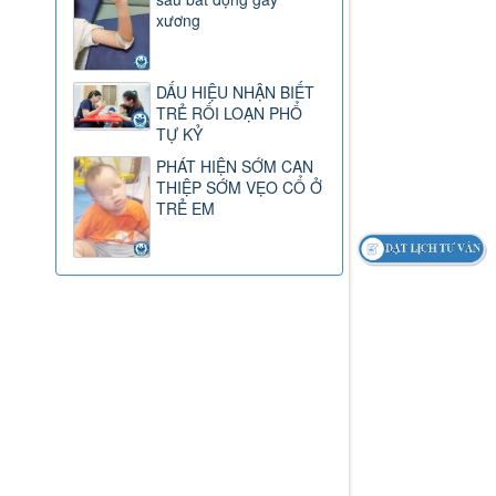
xương
DẤU HIỆU NHẬN BIẾT
TRẺ RỐI LOẠN PHỔ
TỰ KỶ
PHÁT HIỆN SỚM CAN
THIỆP SỚM VẸO CỔ Ở
TRẺ EM