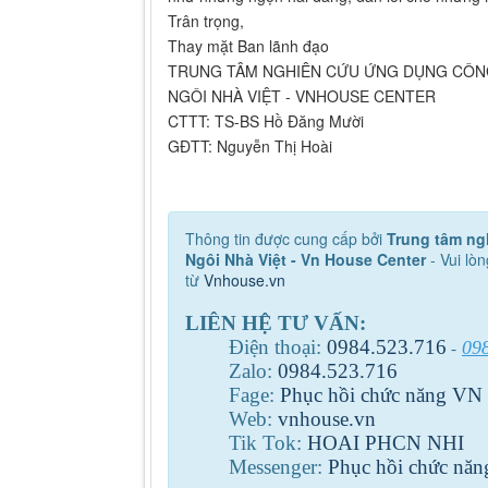
Trân trọng,
Thay mặt Ban lãnh đạo
TRUNG TÂM NGHIÊN CỨU ỨNG DỤNG CÔN
NGÔI NHÀ VIỆT - VNHOUSE CENTER
CTTT: TS-BS Hồ Đăng Mười
GĐTT: Nguyễn Thị Hoài
Thông tin được cung cấp bởi
Trung tâm ng
Ngôi Nhà Việt - Vn House Center
- Vui lòn
từ
Vnhouse.vn
LIÊN HỆ TƯ VẤN:
Điện thoại:
0984
.
523
.
716
09
-
Zalo:
0984
.
523
.
716
Fage:
Phục hồi chức năng VN
Web:
vnhouse.vn
Tik Tok:
HOAI PHCN NHI
Messenger:
Phục hồi chức nă