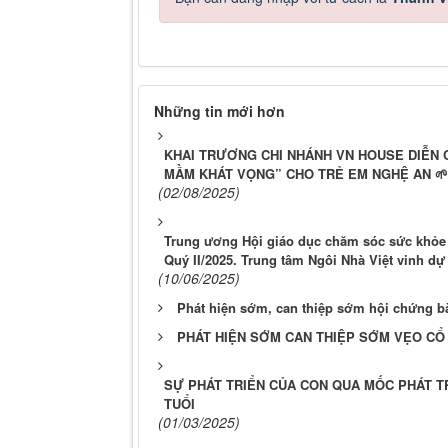
Những tin mới hơn
KHAI TRƯƠNG CHI NHÁNH VN HOUSE DIỄN
MẦM KHÁT VỌNG” CHO TRẺ EM NGHỆ AN 🌱
(02/08/2025)
Trung ương Hội giáo dục chăm sóc sức khỏe 
Quý II/2025. Trung tâm Ngôi Nhà Việt vinh d
(10/06/2025)
Phát hiện sớm, can thiệp sớm hội chứng bà
PHÁT HIỆN SỚM CAN THIỆP SỚM VẸO CỔ
SỰ PHÁT TRIỂN CỦA CON QUA MỐC PHÁT TR
TUỔI
(01/03/2025)