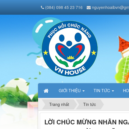
(084) 098 45 23 716
nguyenhoaibvn@gm
GIỚI THIỆU
TIN TỨC
HO
Trang nhất
Tin tức
LỜI CHÚC MỪNG NHÂN NG