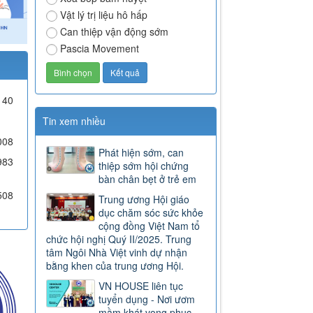
Vật lý trị liệu hô hấp
Can thiệp vận động sớm
Pascia Movement
40
Tin xem nhiều
008
Phát hiện sớm, can
983
thiệp sớm hội chứng
bàn chân bẹt ở trẻ em
508
Trung ương Hội giáo
dục chăm sóc sức khỏe
cộng đồng Việt Nam tổ
chức hội nghị Quý II/2025. Trung
tâm Ngôi Nhà Việt vinh dự nhận
bằng khen của trung ương Hội.
VN HOUSE liên tục
tuyển dụng - Nơi ươm
mầm khát vọng phục