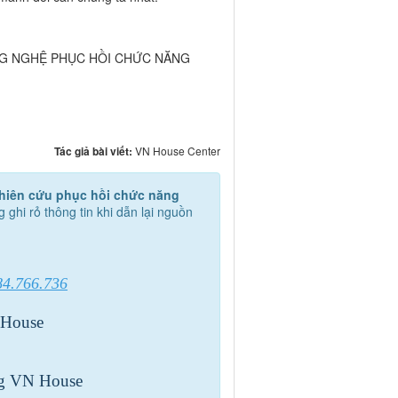
G NGHỆ PHỤC HỒI CHỨC NĂNG
Tác giả bài viết:
VN House Center
hiên cứu phục hồi chức năng
g ghi rỏ thông tin khi dẫn lại nguồn
84.766.736
 House
ng VN House