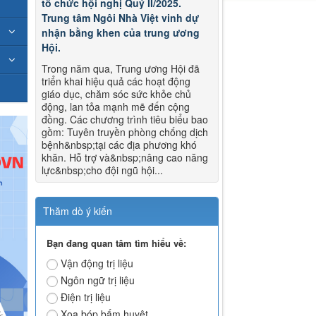
tổ chức hội nghị Quý II/2025.
Trung tâm Ngôi Nhà Việt vinh dự
nhận bằng khen của trung ương
Hội.
Trong năm qua, Trung ương Hội đã
triển khai hiệu quả các hoạt động
giáo dục, chăm sóc sức khỏe chủ
động, lan tỏa mạnh mẽ đến cộng
đồng. Các chương trình tiêu biểu bao
gồm: Tuyên truyền phòng chống dịch
bệnh&nbsp;tại các địa phương khó
khăn. Hỗ trợ và&nbsp;nâng cao năng
lực&nbsp;cho đội ngũ hội...
Thăm dò ý kiến
Bạn đang quan tâm tìm hiểu về:
Vận động trị liệu
Ngôn ngữ trị liệu
Điện trị liệu
Xoa bóp bấm huyệt