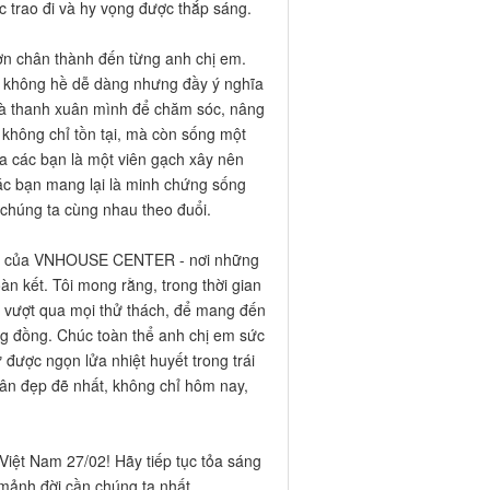
c trao đi và hy vọng được thắp sáng.
 ơn chân thành đến từng anh chị em.
g không hề dễ dàng nhưng đầy ý nghĩa
 và thanh xuân mình để chăm sóc, nâng
không chỉ tồn tại, mà còn sống một
ủa các bạn là một viên gạch xây nên
các bạn mang lại là minh chứng sống
húng ta cùng nhau theo đuổi.
hần của VNHOUSE CENTER - nơi những
àn kết. Tôi mong rằng, trong thời gian
au vượt qua mọi thử thách, để mang đến
g đồng. Chúc toàn thể anh chị em sức
 được ngọn lửa nhiệt huyết trong trái
 ân đẹp đẽ nhất, không chỉ hôm nay,
iệt Nam 27/02! Hãy tiếp tục tỏa sáng
mảnh đời cần chúng ta nhất.