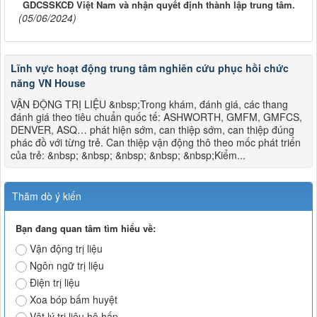
GDCSSKCĐ Việt Nam và nhận quyết định thành lập trung tâm.
(05/06/2024)
Lĩnh vực hoạt động trung tâm nghiên cứu phục hồi chức
năng VN House
VẬN ĐỘNG TRỊ LIỆU &nbsp;Trong khám, đánh giá, các thang
đánh giá theo tiêu chuẩn quốc tế: ASHWORTH, GMFM, GMFCS,
DENVER, ASQ… phát hiện sớm, can thiệp sớm, can thiệp đúng
phác đồ với từng trẻ. Can thiệp vận động thô theo mốc phát triển
của trẻ: &nbsp; &nbsp; &nbsp; &nbsp; &nbsp;Kiểm...
Thăm dò ý kiến
Bạn đang quan tâm tìm hiểu về:
Vận động trị liệu
Ngôn ngữ trị liệu
Điện trị liệu
Xoa bóp bấm huyệt
Vật lý trị liệu hô hấp