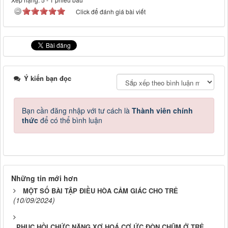
Click để đánh giá bài viết
Ý kiến bạn đọc
Bạn cần đăng nhập với tư cách là
Thành viên chính
thức
để có thể bình luận
Những tin mới hơn
MỘT SỐ BÀI TẬP ĐIỀU HÒA CẢM GIÁC CHO TRẺ
(10/09/2024)
PHỤC HỒI CHỨC NĂNG XƠ HOÁ CƠ ỨC ĐÒN CHŨM Ở TRẺ