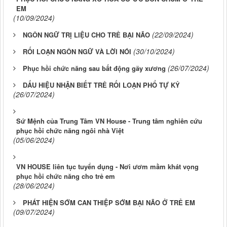
EM
(10/09/2024)
(22/09/2024)
NGÔN NGỮ TRỊ LIỆU CHO TRẺ BẠI NÃO
(30/10/2024)
RỐI LOẠN NGÔN NGỮ VÀ LỜI NÓI
(26/07/2024)
Phục hồi chức năng sau bất động gãy xương
DẤU HIỆU NHẬN BIẾT TRẺ RỐI LOẠN PHỔ TỰ KỶ
(26/07/2024)
Sứ Mệnh của Trung Tâm VN House - Trung tâm nghiên cứu
phục hồi chức năng ngôi nhà Việt
(05/06/2024)
VN HOUSE liên tục tuyển dụng - Nơi ươm mầm khát vọng
phục hồi chức năng cho trẻ em
(28/06/2024)
PHÁT HIỆN SỚM CAN THIỆP SỚM BẠI NÃO Ở TRẺ EM
(09/07/2024)