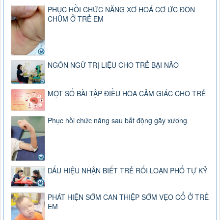
PHỤC HỒI CHỨC NĂNG XƠ HOÁ CƠ ỨC ĐÒN
CHŨM Ở TRẺ EM
NGÔN NGỮ TRỊ LIỆU CHO TRẺ BẠI NÃO
MỘT SỐ BÀI TẬP ĐIỀU HÒA CẢM GIÁC CHO TRẺ
Phục hồi chức năng sau bất động gãy xương
DẤU HIỆU NHẬN BIẾT TRẺ RỐI LOẠN PHỔ TỰ KỶ
PHÁT HIỆN SỚM CAN THIỆP SỚM VẸO CỔ Ở TRẺ
EM