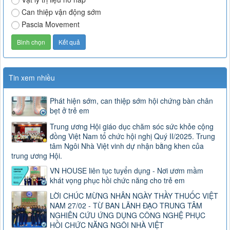
Can thiệp vận động sớm
Pascia Movement
Tin xem nhiều
Phát hiện sớm, can thiệp sớm hội chứng bàn chân
bẹt ở trẻ em
Trung ương Hội giáo dục chăm sóc sức khỏe cộng
đồng Việt Nam tổ chức hội nghị Quý II/2025. Trung
tâm Ngôi Nhà Việt vinh dự nhận bằng khen của
trung ương Hội.
VN HOUSE liên tục tuyển dụng - Nơi ươm mầm
khát vọng phục hồi chức năng cho trẻ em
LỜI CHÚC MỪNG NHÂN NGÀY THẦY THUỐC VIỆT
NAM 27/02 - TỪ BAN LÃNH ĐẠO TRUNG TÂM
NGHIÊN CỨU ỨNG DỤNG CÔNG NGHỆ PHỤC
HỒI CHỨC NĂNG NGÔI NHÀ VIỆT