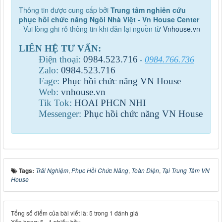
Thông tin được cung cấp bởi
Trung tâm nghiên cứu
phục hồi chức năng Ngôi Nhà Việt - Vn House Center
- Vui lòng ghi rỏ thông tin khi dẫn lại nguồn từ
Vnhouse.vn
LIÊN HỆ TƯ VẤN:
Điện thoại:
0984
.
523
.
716
0984.766.736
-
Zalo:
0984
.
523
.
716
Fage:
Phục hồi chức năng VN House
Web:
vnhouse.vn
Tik Tok:
HOAI PHCN NHI
Messenger:
Phục hồi chức năng VN House
Tags:
Trải Nghiệm
,
Phục Hồi Chức Năng
,
Toàn Diện
,
Tại Trung Tâm VN
House
Tổng số điểm của bài viết là: 5 trong 1 đánh giá
Xếp hạng:
5
-
1
phiếu bầu