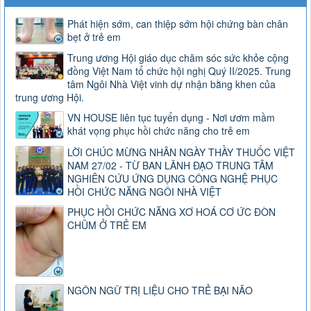
Phát hiện sớm, can thiệp sớm hội chứng bàn chân
bẹt ở trẻ em
Trung ương Hội giáo dục chăm sóc sức khỏe cộng
đồng Việt Nam tổ chức hội nghị Quý II/2025. Trung
tâm Ngôi Nhà Việt vinh dự nhận bằng khen của
trung ương Hội.
VN HOUSE liên tục tuyển dụng - Nơi ươm mầm
khát vọng phục hồi chức năng cho trẻ em
LỜI CHÚC MỪNG NHÂN NGÀY THẦY THUỐC VIỆT
NAM 27/02 - TỪ BAN LÃNH ĐẠO TRUNG TÂM
NGHIÊN CỨU ỨNG DỤNG CÔNG NGHỆ PHỤC
HỒI CHỨC NĂNG NGÔI NHÀ VIỆT
PHỤC HỒI CHỨC NĂNG XƠ HOÁ CƠ ỨC ĐÒN
CHŨM Ở TRẺ EM
NGÔN NGỮ TRỊ LIỆU CHO TRẺ BẠI NÃO