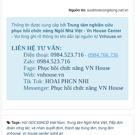
Nguồn tin:
suckhoecongdong.net.vn
Thông tin được cung cấp bởi
Trung tâm nghiên cứu
phục hồi chức năng Ngôi Nhà Việt - Vn House Center
- Vui lòng ghi rỏ thông tin khi dẫn lại nguồn từ
Vnhouse.vn
LIÊN HỆ TƯ VẤN:
Điện thoại:
0984
.
523
.
716
0984.766.736
-
Zalo:
0984
.
523
.
716
Fage:
Phục hồi chức năng VN House
Web:
vnhouse.vn
Tik Tok:
HOAI PHCN NHI
Messenger:
Phục hồi chức năng VN House
Tags:
Hội GDCSSKCĐ Việt Nam
,
Trung tâm Ngôi Nhà Việt
,
Tiếp đón
đoàn công tác
,
và nhận quyết định
,
thành lập trung tâm
,
trung tâm
vnhouse
,
vn house center nghệ an