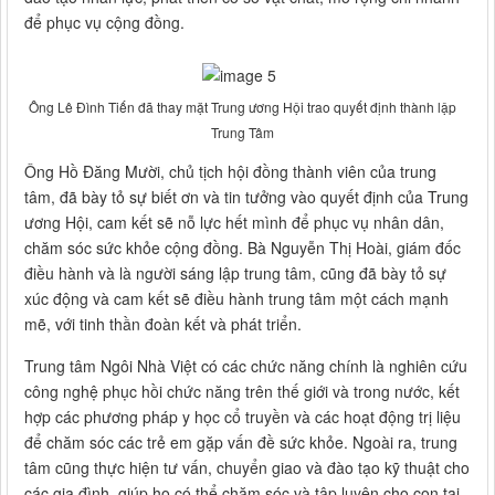
để phục vụ cộng đồng.
Ông Lê Đình Tiến đã thay mặt Trung ương Hội trao quyết định thành lập
Trung Tâm
Ông Hồ Đăng Mười, chủ tịch hội đồng thành viên của trung
tâm, đã bày tỏ sự biết ơn và tin tưởng vào quyết định của Trung
ương Hội, cam kết sẽ nỗ lực hết mình để phục vụ nhân dân,
chăm sóc sức khỏe cộng đồng. Bà Nguyễn Thị Hoài, giám đốc
điều hành và là người sáng lập trung tâm, cũng đã bày tỏ sự
xúc động và cam kết sẽ điều hành trung tâm một cách mạnh
mẽ, với tinh thần đoàn kết và phát triển.
Trung tâm Ngôi Nhà Việt có các chức năng chính là nghiên cứu
công nghệ phục hồi chức năng trên thế giới và trong nước, kết
hợp các phương pháp y học cổ truyền và các hoạt động trị liệu
để chăm sóc các trẻ em gặp vấn đề sức khỏe. Ngoài ra, trung
tâm cũng thực hiện tư vấn, chuyển giao và đào tạo kỹ thuật cho
các gia đình, giúp họ có thể chăm sóc và tập luyện cho con tại