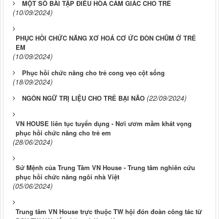
MỘT SỐ BÀI TẬP ĐIỀU HÒA CẢM GIÁC CHO TRẺ
(10/09/2024)
PHỤC HỒI CHỨC NĂNG XƠ HOÁ CƠ ỨC ĐÒN CHŨM Ở TRẺ
EM
(10/09/2024)
Phục hồi chức năng cho trẻ cong vẹo cột sống
(18/09/2024)
(22/09/2024)
NGÔN NGỮ TRỊ LIỆU CHO TRẺ BẠI NÃO
VN HOUSE liên tục tuyển dụng - Nơi ươm mầm khát vọng
phục hồi chức năng cho trẻ em
(28/06/2024)
Sứ Mệnh của Trung Tâm VN House - Trung tâm nghiên cứu
phục hồi chức năng ngôi nhà Việt
(05/06/2024)
Trung tâm VN House trực thuộc TW hội đón đoàn công tác từ