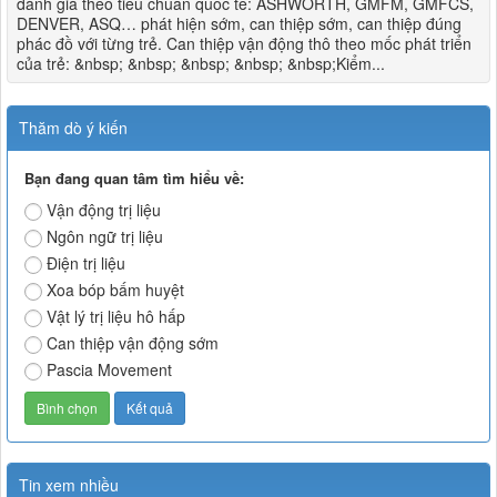
đánh giá theo tiêu chuẩn quốc tế: ASHWORTH, GMFM, GMFCS,
DENVER, ASQ… phát hiện sớm, can thiệp sớm, can thiệp đúng
phác đồ với từng trẻ. Can thiệp vận động thô theo mốc phát triển
của trẻ: &nbsp; &nbsp; &nbsp; &nbsp; &nbsp;Kiểm...
Thăm dò ý kiến
Bạn đang quan tâm tìm hiểu về:
Vận động trị liệu
Ngôn ngữ trị liệu
Điện trị liệu
Xoa bóp bấm huyệt
Vật lý trị liệu hô hấp
Can thiệp vận động sớm
Pascia Movement
Tin xem nhiều