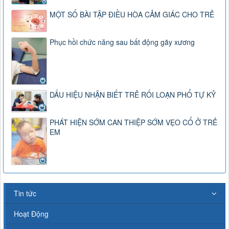
MỘT SỐ BÀI TẬP ĐIỀU HÒA CẢM GIÁC CHO TRẺ
Phục hồi chức năng sau bất động gãy xương
DẤU HIỆU NHẬN BIẾT TRẺ RỐI LOẠN PHỔ TỰ KỶ
PHÁT HIỆN SỚM CAN THIỆP SỚM VẸO CỔ Ở TRẺ
EM
Tin tức
Hoạt Động