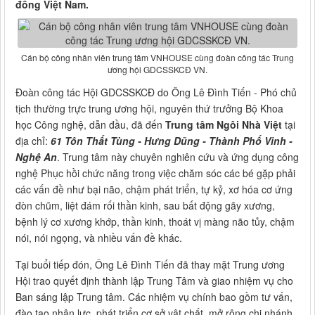
đồng Việt Nam.
Cán bộ công nhân viên trung tâm VNHOUSE cùng đoàn công tác Trung
ương hội GDCSSKCĐ VN.
Đoàn công tác Hội GDCSSKCĐ do Ông Lê Đình Tiến - Phó chủ
tịch thường trực trung ương hội, nguyên thứ trưởng Bộ Khoa
học Công nghệ, dẫn đầu, đã đến
Trung tâm Ngôi Nhà Việt
tại
địa chỉ:
61 Tôn Thất Tùng - Hưng Dũng - Thành Phố Vinh -
Nghệ An
. Trung tâm này chuyên nghiên cứu và ứng dụng công
nghệ Phục hồi chức năng trong việc chăm sóc các bé gặp phải
các vấn đề như bại não, chậm phát triển, tự kỷ, xơ hóa cơ ứng
đòn chũm, liệt đám rối thần kinh, sau bất động gãy xương,
bệnh lý cơ xương khớp, thần kinh, thoát vị màng não tủy, chậm
nói, nói ngọng, và nhiều vấn đề khác.
Tại buổi tiếp đón, Ông Lê Đình Tiến đã thay mặt Trung ương
Hội trao quyết định thành lập Trung Tâm và giao nhiệm vụ cho
Ban sáng lập Trung tâm. Các nhiệm vụ chính bao gồm tư vấn,
đào tạo nhân lực, phát triển cơ sở vật chất, mở rộng chi nhánh