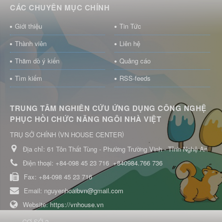
CÁC CHUYÊN MỤC CHÍNH
Giới thiệu
Tin Tức
Thành viên
Liên hệ
Thăm dò ý kiến
Quảng cáo
Tìm kiếm
RSS-feeds
TRUNG TÂM NGHIÊN CỨU ỨNG DỤNG CÔNG NGHỆ
PHỤC HỒI CHỨC NĂNG NGÔI NHÀ VIỆT
(
)
TRỤ SỞ CHÍNH
VN HOUSE CENTER
Địa chỉ:
61 Tôn Thất Tùng - Phường Trường Vinh - Tỉnh Nghệ An
Điện thoại:
+84-098 45 23 716
+840984.766 736
Fax:
+84-098 45 23 716
Email:
nguyenhoaibvn@gmail.com
Website:
https://vnhouse.vn
CƠ SỞ 2