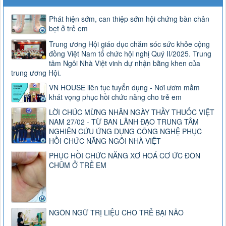
Phát hiện sớm, can thiệp sớm hội chứng bàn chân
bẹt ở trẻ em
Trung ương Hội giáo dục chăm sóc sức khỏe cộng
đồng Việt Nam tổ chức hội nghị Quý II/2025. Trung
tâm Ngôi Nhà Việt vinh dự nhận bằng khen của
trung ương Hội.
VN HOUSE liên tục tuyển dụng - Nơi ươm mầm
khát vọng phục hồi chức năng cho trẻ em
LỜI CHÚC MỪNG NHÂN NGÀY THẦY THUỐC VIỆT
NAM 27/02 - TỪ BAN LÃNH ĐẠO TRUNG TÂM
NGHIÊN CỨU ỨNG DỤNG CÔNG NGHỆ PHỤC
HỒI CHỨC NĂNG NGÔI NHÀ VIỆT
PHỤC HỒI CHỨC NĂNG XƠ HOÁ CƠ ỨC ĐÒN
CHŨM Ở TRẺ EM
NGÔN NGỮ TRỊ LIỆU CHO TRẺ BẠI NÃO