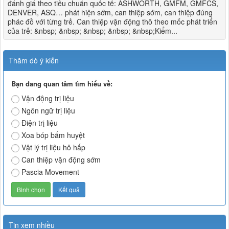
đánh giá theo tiêu chuẩn quốc tế: ASHWORTH, GMFM, GMFCS,
DENVER, ASQ… phát hiện sớm, can thiệp sớm, can thiệp đúng
phác đồ với từng trẻ. Can thiệp vận động thô theo mốc phát triển
của trẻ: &nbsp; &nbsp; &nbsp; &nbsp; &nbsp;Kiểm...
Thăm dò ý kiến
Bạn đang quan tâm tìm hiểu về:
Vận động trị liệu
Ngôn ngữ trị liệu
Điện trị liệu
Xoa bóp bấm huyệt
Vật lý trị liệu hô hấp
Can thiệp vận động sớm
Pascia Movement
Tin xem nhiều