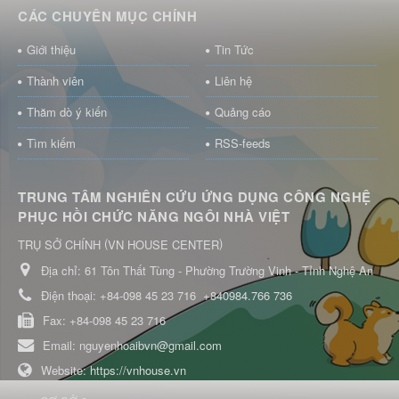
CÁC CHUYÊN MỤC CHÍNH
Giới thiệu
Tin Tức
Thành viên
Liên hệ
Thăm dò ý kiến
Quảng cáo
Tìm kiếm
RSS-feeds
TRUNG TÂM NGHIÊN CỨU ỨNG DỤNG CÔNG NGHỆ
PHỤC HỒI CHỨC NĂNG NGÔI NHÀ VIỆT
(
)
TRỤ SỞ CHÍNH
VN HOUSE CENTER
Địa chỉ:
61 Tôn Thất Tùng - Phường Trường Vinh - Tỉnh Nghệ An
Điện thoại:
+84-098 45 23 716
+840984.766 736
Fax:
+84-098 45 23 716
Email:
nguyenhoaibvn@gmail.com
Website:
https://vnhouse.vn