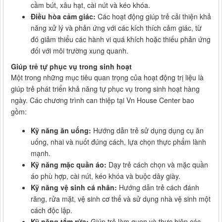
cầm bút, xâu hạt, cài nút và kéo khóa.
Điều hòa cảm giác:
Các hoạt động giúp trẻ cải thiện khả
năng xử lý và phản ứng với các kích thích cảm giác, từ
đó giảm thiểu các hành vi quá khích hoặc thiếu phản ứng
đối với môi trường xung quanh.
Giúp trẻ tự phục vụ trong sinh hoạt
Một trong những mục tiêu quan trọng của hoạt động trị liệu là
giúp trẻ phát triển khả năng tự phục vụ trong sinh hoạt hàng
ngày. Các chương trình can thiệp tại Vn House Center bao
gồm:
Kỹ năng ăn uống:
Hướng dẫn trẻ sử dụng dụng cụ ăn
uống, nhai và nuốt đúng cách, lựa chọn thực phẩm lành
mạnh.
Kỹ năng mặc quần áo:
Dạy trẻ cách chọn và mặc quần
áo phù hợp, cài nút, kéo khóa và buộc dây giày.
Kỹ năng vệ sinh cá nhân:
Hướng dẫn trẻ cách đánh
răng, rửa mặt, vệ sinh cơ thể và sử dụng nhà vệ sinh một
cách độc lập.
Kỹ năng tắm rửa:
Giúp trẻ làm quen và thực hiện các