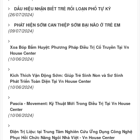
DẤU HIỆU NHẬN BIẾT TRẺ RỐI LOẠN PHỔ TỰ KỶ
(26/07/2024)
PHÁT HIỆN SỚM CAN THIỆP SỚM BẠI NÃO Ở TRẺ EM
(09/07/2024)
Xoa Bóp Bấm Huyệt: Phương Pháp Điều Trị Cổ Truyền Tại Vn
House Center
(10/06/2024)
Kích Thích Vận Động Sớm: Giúp Trẻ Sinh Non và Sơ Sinh
Phát Triển Toàn Diện Tại Vn House Center
(10/06/2024)
Pascia - Movement: Kỹ Thuật Mới Trong Điều Trị Tại Vn House
Center
(10/06/2024)
Điện Trị Liệu: tại Trung Tâm Nghiên Cứu Ứng Dụng Công Nghệ
Phục Hồi Chức Năng Ngôi Nhà Việt - Vn House Center