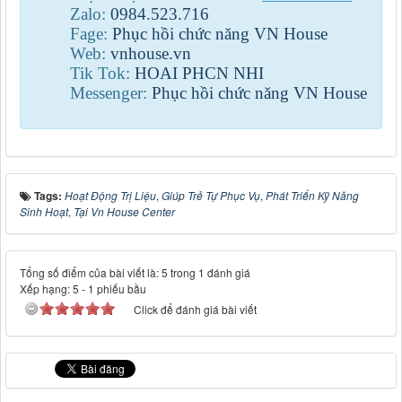
Zalo:
0984
.
523
.
716
Fage:
Phục hồi chức năng VN House
Web:
vnhouse.vn
Tik Tok:
HOAI PHCN NHI
Messenger:
Phục hồi chức năng VN House
Tags:
Hoạt Động Trị Liệu
,
Giúp Trẻ Tự Phục Vụ
,
Phát Triển Kỹ Năng
Sinh Hoạt
,
Tại Vn House Center
Tổng số điểm của bài viết là: 5 trong 1 đánh giá
Xếp hạng:
5
-
1
phiếu bầu
Click để đánh giá bài viết