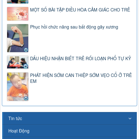
MỘT SỐ BÀI TẬP ĐIỀU HÒA CẢM GIÁC CHO TRẺ
Phục hồi chức năng sau bất động gãy xương
DẤU HIỆU NHẬN BIẾT TRẺ RỐI LOẠN PHỔ TỰ KỶ
PHÁT HIỆN SỚM CAN THIỆP SỚM VẸO CỔ Ở TRẺ
EM
Tin tức
Hoạt Động