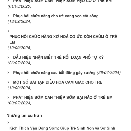
PHÁT HIỆN SỚM CAN THIỆP SỚM VẸO CỔ Ở TRẺ EM
(01/03/2025)
Phục hồi chức năng cho trẻ cong vẹo cột sống
(18/09/2024)
PHỤC HỒI CHỨC NĂNG XƠ HOÁ CƠ ỨC ĐÒN CHŨM Ở TRẺ
EM
(10/09/2024)
DẤU HIỆU NHẬN BIẾT TRẺ RỐI LOẠN PHỔ TỰ KỶ
(26/07/2024)
(26/07/2024)
Phục hồi chức năng sau bất động gãy xương
MỘT SỐ BÀI TẬP ĐIỀU HÒA CẢM GIÁC CHO TRẺ
(10/09/2024)
PHÁT HIỆN SỚM CAN THIỆP SỚM BẠI NÃO Ở TRẺ EM
(09/07/2024)
Những tin cũ hơn
Kích Thích Vận Động Sớm: Giúp Trẻ Sinh Non và Sơ Sinh