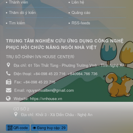
Thành viên
Liên hệ
Thăm dò ý kiến
Quảng cáo
Tìm kiếm
RSS-feeds
TRUNG TÂM NGHIÊN CỨU ỨNG DỤNG CÔNG NGHỆ
PHỤC HỒI CHỨC NĂNG NGÔI NHÀ VIỆT
(
)
TRỤ SỞ CHÍNH
VN HOUSE CENTER
Địa chỉ:
61 Tôn Thất Tùng - Phường Trường Vinh - Tỉnh Nghệ An
Điện thoại:
+84-098 45 23 716
+840984.766 736
Fax:
+84-098 45 23 716
Email:
nguyenhoaibvn@gmail.com
Website:
https://vnhouse.vn
CƠ SỞ 2
Địa chỉ:
Khối 3 - Xã Diễn Châu - Nghệ An
QR-code
Đang truy cập: 29