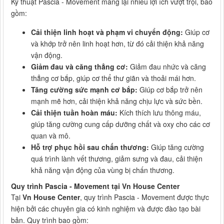
Kỹ thuật Pascia - Movement mang lại nhiều lợi ích vượt trội, bao
gồm:
Cải thiện linh hoạt và phạm vi chuyển động:
Giúp cơ
và khớp trở nên linh hoạt hơn, từ đó cải thiện khả năng
vận động.
Giảm đau và căng thẳng cơ:
Giảm đau nhức và căng
thẳng cơ bắp, giúp cơ thể thư giãn và thoải mái hơn.
Tăng cường sức mạnh cơ bắp:
Giúp cơ bắp trở nên
mạnh mẽ hơn, cải thiện khả năng chịu lực và sức bền.
Cải thiện tuần hoàn máu:
Kích thích lưu thông máu,
giúp tăng cường cung cấp dưỡng chất và oxy cho các cơ
quan và mô.
Hỗ trợ phục hồi sau chấn thương:
Giúp tăng cường
quá trình lành vết thương, giảm sưng và đau, cải thiện
khả năng vận động của vùng bị chấn thương.
Quy trình Pascia - Movement tại Vn House Center
Tại
Vn House Center
, quy trình Pascia - Movement được thực
hiện bởi các chuyên gia có kinh nghiệm và được đào tạo bài
bản. Quy trình bao gồm: