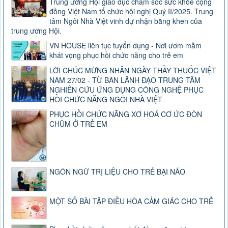
Trung ương Hội giáo dục chăm sóc sức khỏe cộng
đồng Việt Nam tổ chức hội nghị Quý II/2025. Trung
tâm Ngôi Nhà Việt vinh dự nhận bằng khen của
trung ương Hội.
VN HOUSE liên tục tuyển dụng - Nơi ươm mầm
khát vọng phục hồi chức năng cho trẻ em
LỜI CHÚC MỪNG NHÂN NGÀY THẦY THUỐC VIỆT
NAM 27/02 - TỪ BAN LÃNH ĐẠO TRUNG TÂM
NGHIÊN CỨU ỨNG DỤNG CÔNG NGHỆ PHỤC
HỒI CHỨC NĂNG NGÔI NHÀ VIỆT
PHỤC HỒI CHỨC NĂNG XƠ HOÁ CƠ ỨC ĐÒN
CHŨM Ở TRẺ EM
NGÔN NGỮ TRỊ LIỆU CHO TRẺ BẠI NÃO
MỘT SỐ BÀI TẬP ĐIỀU HÒA CẢM GIÁC CHO TRẺ