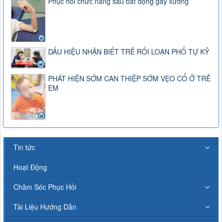
Phục hồi chức năng sau bất động gãy xương
DẤU HIỆU NHẬN BIẾT TRẺ RỐI LOẠN PHỔ TỰ KỶ
PHÁT HIỆN SỚM CAN THIỆP SỚM VẸO CỔ Ở TRẺ
EM
Tin tức
Hoạt Động
Chăm Sóc Phục Hồi
Tài Liệu Hướng Dẫn