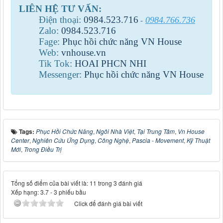
LIÊN HỆ TƯ VẤN:
Điện thoại:
0984
.
523
.
716
0984.766.736
-
Zalo:
0984
.
523
.
716
Fage:
Phục hồi chức năng VN House
Web:
vnhouse.vn
Tik Tok:
HOAI PHCN NHI
Messenger:
Phục hồi chức năng VN House
Tags:
Phục Hồi Chức Năng
,
Ngôi Nhà Việt
,
Tại Trung Tâm
,
Vn House
Center
,
Nghiên Cứu Ứng Dụng
,
Công Nghệ
,
Pascia - Movement
,
Kỹ Thuật
Mới
,
Trong Điều Trị
Tổng số điểm của bài viết là: 11 trong 3 đánh giá
Xếp hạng:
3.7
-
3
phiếu bầu
Click để đánh giá bài viết