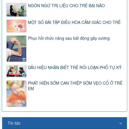
NGÔN NGỮ TRỊ LIỆU CHO TRẺ BẠI NÃO
MỘT SỐ BÀI TẬP ĐIỀU HÒA CẢM GIÁC CHO TRẺ
Phục hồi chức năng sau bất động gãy xương
DẤU HIỆU NHẬN BIẾT TRẺ RỐI LOẠN PHỔ TỰ KỶ
PHÁT HIỆN SỚM CAN THIỆP SỚM VẸO CỔ Ở TRẺ
EM
Tin tức