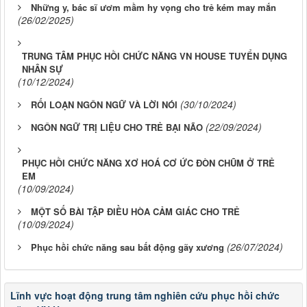
Những y, bác sĩ ươm mầm hy vọng cho trẻ kém may mắn
(26/02/2025)
TRUNG TÂM PHỤC HỒI CHỨC NĂNG VN HOUSE TUYỂN DỤNG
NHÂN SỰ
(10/12/2024)
(30/10/2024)
RỐI LOẠN NGÔN NGỮ VÀ LỜI NÓI
(22/09/2024)
NGÔN NGỮ TRỊ LIỆU CHO TRẺ BẠI NÃO
PHỤC HỒI CHỨC NĂNG XƠ HOÁ CƠ ỨC ĐÒN CHŨM Ở TRẺ
EM
(10/09/2024)
MỘT SỐ BÀI TẬP ĐIỀU HÒA CẢM GIÁC CHO TRẺ
(10/09/2024)
(26/07/2024)
Phục hồi chức năng sau bất động gãy xương
Lĩnh vực hoạt động trung tâm nghiên cứu phục hồi chức