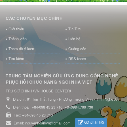
CÁC CHUYÊN MỤC CHÍNH
Giới thiệu
Tin Tức
Thành viên
Liên hệ
Thăm dò ý kiến
Quảng cáo
Tìm kiếm
RSS-feeds
TRUNG TÂM NGHIÊN CỨU ỨNG DỤNG CÔNG NGHỆ
PHỤC HỒI CHỨC NĂNG NGÔI NHÀ VIỆT
(
)
TRỤ SỞ CHÍNH
VN HOUSE CENTER
Địa chỉ:
61 Tôn Thất Tùng - Phường Trường Vinh - Tỉnh Nghệ An
Điện thoại:
+84-098 45 23 716
+840984.766 736
Fax:
+84-098 45 23 716
Gửi phản hồi
Email:
nguyenhoaibvn@gmail.com