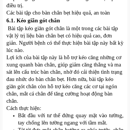
điều trị.
Các bài tập cho bàn chân bẹt hiệu quả, an toàn
6.1. Kéo giãn gót chân
Bài tập kéo giãn gót chân là một trong các bài tập
vật lý trị liệu bàn chân bẹt có hiệu quả cao, đơn
giản. Người bệnh có thể thực hiện bài tập này bất kỳ
lúc nào.
Lợi ích của bài tập này là hỗ trợ kéo căng những cơ
xung quanh bàn chân, giúp giảm căng thẳng và ma
sát lên cấu trúc bàn chân, nhờ đó cải thiện tình trạng
đau nhức do bàn chân bẹt. Hơn nữa, bài tập kéo
giãn gót chân còn hỗ trợ kéo căng các cơ tại ngón
chân, mắt cá chân để tăng cường hoạt động bàn
chân.
Cách thực hiện:
Bắt đầu với tư thế đứng quay mặt vào tường,
tay chống lên tường ngang với tầm mắt.
Từ từ đưa một chân hướng ra phía trước, chân