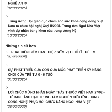
NGHỆ AN 🌱
(02/08/2025)
Trung ương Hội giáo dục chăm sóc sức khỏe cộng đồng Việt
Nam tổ chức hội nghị Quý II/2025. Trung tâm Ngôi Nhà Việt
vinh dự nhận bằng khen của trung ương Hội.
(10/06/2025)
Những tin cũ hơn
PHÁT HIỆN SỚM CAN THIỆP SỚM VẸO CỔ Ở TRẺ EM
(01/03/2025)
SỰ PHÁT TRIỂN CỦA CON QUA MỐC PHÁT TRIỂN KỸ NĂNG
CHƠI CỦA TRẺ TỪ 0 - 6 TUỔI
(01/03/2025)
LỜI CHÚC MỪNG NHÂN NGÀY THẦY THUỐC VIỆT NAM 27/02 -
TỪ BAN LÃNH ĐẠO TRUNG TÂM NGHIÊN CỨU ỨNG DỤNG
CÔNG NGHỆ PHỤC HỒI CHỨC NĂNG NGÔI NHÀ VIỆT
(26/02/2025)