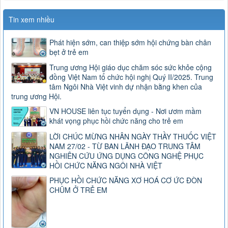
Tin xem nhiều
Phát hiện sớm, can thiệp sớm hội chứng bàn chân
bẹt ở trẻ em
Trung ương Hội giáo dục chăm sóc sức khỏe cộng
đồng Việt Nam tổ chức hội nghị Quý II/2025. Trung
tâm Ngôi Nhà Việt vinh dự nhận bằng khen của
trung ương Hội.
VN HOUSE liên tục tuyển dụng - Nơi ươm mầm
khát vọng phục hồi chức năng cho trẻ em
LỜI CHÚC MỪNG NHÂN NGÀY THẦY THUỐC VIỆT
NAM 27/02 - TỪ BAN LÃNH ĐẠO TRUNG TÂM
NGHIÊN CỨU ỨNG DỤNG CÔNG NGHỆ PHỤC
HỒI CHỨC NĂNG NGÔI NHÀ VIỆT
PHỤC HỒI CHỨC NĂNG XƠ HOÁ CƠ ỨC ĐÒN
CHŨM Ở TRẺ EM