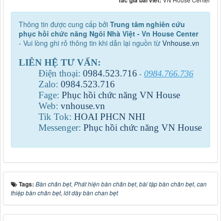
Tác giả bài viết:
Thông tin được cung cấp bởi
Trung tâm nghiên cứu
phục hồi chức năng Ngôi Nhà Việt - Vn House Center
- Vui lòng ghi rỏ thông tin khi dẫn lại nguồn từ
Vnhouse.vn
LIÊN HỆ TƯ VẤN:
Điện thoại:
0984
.
523
.
716
0984.766.736
-
Zalo:
0984
.
523
.
716
Fage:
Phục hồi chức năng VN House
Web:
vnhouse.vn
Tik Tok:
HOAI PHCN NHI
Messenger:
Phục hồi chức năng VN House
Tags:
Bàn chân bẹt
,
Phát hiện bàn chân bẹt
,
bài tập bàn chân bẹt
,
can
thiệp bàn chân bẹt
,
lót dày bàn chan bẹt