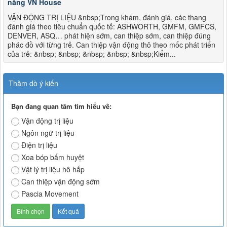
năng VN House
VẬN ĐỘNG TRỊ LIỆU &nbsp;Trong khám, đánh giá, các thang
đánh giá theo tiêu chuẩn quốc tế: ASHWORTH, GMFM, GMFCS,
DENVER, ASQ… phát hiện sớm, can thiệp sớm, can thiệp đúng
phác đồ với từng trẻ. Can thiệp vận động thô theo mốc phát triển
của trẻ: &nbsp; &nbsp; &nbsp; &nbsp; &nbsp;Kiểm...
Thăm dò ý kiến
Bạn đang quan tâm tìm hiểu về:
Vận động trị liệu
Ngôn ngữ trị liệu
Điện trị liệu
Xoa bóp bấm huyệt
Vật lý trị liệu hô hấp
Can thiệp vận động sớm
Pascia Movement