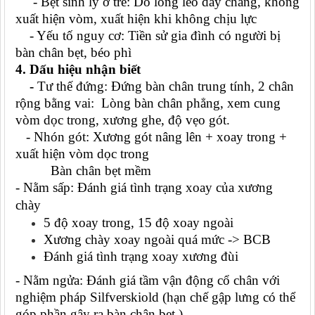
- Bẹt sinh lý ở trẻ: Do lỏng lẻo dây chằng, không
xuất hiện vòm, xuất
hiện khi không chịu lực
- Yếu tố nguy cơ: Tiền sử gia đình có người bị
bàn chân bẹt, béo phì
4. Dấu hiệu nhận biết
-
Tư thế đứng:
Đứng bàn chân trung tính, 2 chân
rộng bằng vai:
Lòng bàn chân phẳng,
xem cung
vòm dọc trong, xương ghe, độ vẹo gót
.
- Nhón gót:
Xương gót nâng lên + xoay trong +
xuất hiện vòm dọc trong
Bàn chân bẹt mềm
- Nằm sấp:
Đánh giá tình trạng xoay của
xương
chày
5 độ xoay trong, 15 độ xoay ngoài
Xương chày xoay ngoài quá mức -> BCB
Đánh giá tình trạng xoay xương đùi
- Nằm ngửa:
Đánh giá
tầm vận động
cổ chân với
nghiệm pháp Silfverskiold (hạn chế gập lưng có thể
góp phần gây ra bàn chân bẹt )