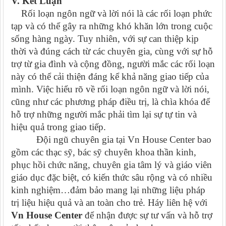
V. Kết Luận
Rối loạn ngôn ngữ và lời nói là các rối loạn phức
tạp và có thể gây ra những khó khăn lớn trong cuộc
sống hàng ngày. Tuy nhiên, với sự can thiệp kịp
thời và đúng cách từ các chuyên gia, cùng với sự hỗ
trợ từ gia đình và cộng đồng, người mắc các rối loạn
này có thể cải thiện đáng kể khả năng giao tiếp của
mình. Việc hiểu rõ về rối loạn ngôn ngữ và lời nói,
cũng như các phương pháp điều trị, là chìa khóa để
hỗ trợ những người mắc phải tìm lại sự tự tin và
hiệu quả trong giao tiếp.
Đội ngũ chuyên gia tại Vn House Center bao
gồm các thạc sỹ, bác sỹ chuyên khoa thần kinh,
phục hồi chức năng, chuyên gia tâm lý và giáo viên
giáo dục đặc biệt, có kiến thức sâu rộng và có nhiều
kinh nghiệm…đảm bảo mang lại những liệu pháp
trị liệu hiệu quả và an toàn cho trẻ. Háy liên hệ với
Vn House Center
để nhận được sự tư vấn và hỗ trợ