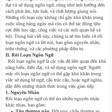
đạt và sử dụng ngôn ngữ, cũng như ảnh hưởng đến
cách phát âm, lưu loát, và chất lượng giọng nói.
Những rối loạn này không chỉ gây khó khăn trong
cuộc sống hàng ngày mà còn có thể tác động tiêu
cực đến học tập, công việc và các mối quan hệ xã
hội. Trong bài viết này, chúng ta sẽ tìm hiểu về rối
loạn ngôn ngữ và lời nói, bao gồm nguyên nhân,
triệu chứng, và các phương pháp điều trị.
II. Rối Loạn Ngôn Ngữ
Rối loạn ngôn ngữ là các vấn đề liên quan đến khả
năng hiểu, diễn đạt, và sử dụng ngôn ngữ. Người
mắc rối loạn ngôn ngữ có thể gặp khó khăn trong
việc sử dụng từ ngữ, cấu trúc câu, hoặc ngữ nghĩa,
dẫn đến những thách thức trong việc giao tiếp.
1. Nguyên Nhân
Rối loạn ngôn ngữ có thể do nhiều nguyên nhân
khác nhau, bao gồm:
Tổn thương não
: Đột quỵ, chấn thương sọ