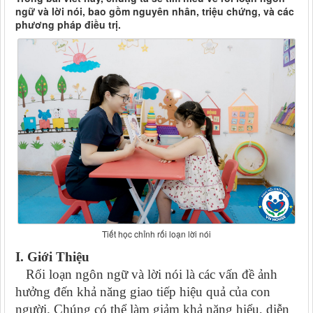
ngữ và lời nói, bao gồm nguyên nhân, triệu chứng, và các
phương pháp điều trị.
Tiết học chỉnh rối loạn lời nói
I. Giới Thiệu
Rối loạn ngôn ngữ và lời nói là các vấn đề ảnh
hưởng đến khả năng giao tiếp hiệu quả của con
người. Chúng có thể làm giảm khả năng hiểu, diễn