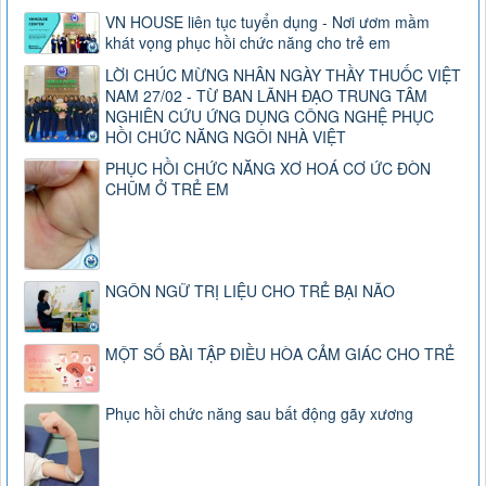
VN HOUSE liên tục tuyển dụng - Nơi ươm mầm
khát vọng phục hồi chức năng cho trẻ em
LỜI CHÚC MỪNG NHÂN NGÀY THẦY THUỐC VIỆT
NAM 27/02 - TỪ BAN LÃNH ĐẠO TRUNG TÂM
NGHIÊN CỨU ỨNG DỤNG CÔNG NGHỆ PHỤC
HỒI CHỨC NĂNG NGÔI NHÀ VIỆT
PHỤC HỒI CHỨC NĂNG XƠ HOÁ CƠ ỨC ĐÒN
CHŨM Ở TRẺ EM
NGÔN NGỮ TRỊ LIỆU CHO TRẺ BẠI NÃO
MỘT SỐ BÀI TẬP ĐIỀU HÒA CẢM GIÁC CHO TRẺ
Phục hồi chức năng sau bất động gãy xương