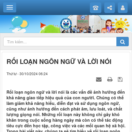
RỐI LOẠN NGÔN NGỮ VÀ LỜI NÓI
Thứ tư - 30/10/2024 06:24
Rối loạn ngôn ngữ và lời nói là các vấn đề ảnh hưởng đến
khả năng giao tiếp hiệu quả của con người. Chúng có thể
làm giảm khả năng hiểu, diễn đạt và sử dụng ngôn ngữ,
cũng như ảnh hưởng đến cách phát âm, lưu loát, và chất
lượng giọng nói. Những rối loạn này không chỉ gây khó
khăn trong cuộc sống hàng ngày mà còn có thể tác động
tiêu cực đến học tập, công việc và các mối quan hệ xã hội.
Trong bài viết này, chúng ta sẽ tìm hiểu về rối loạn ngôn