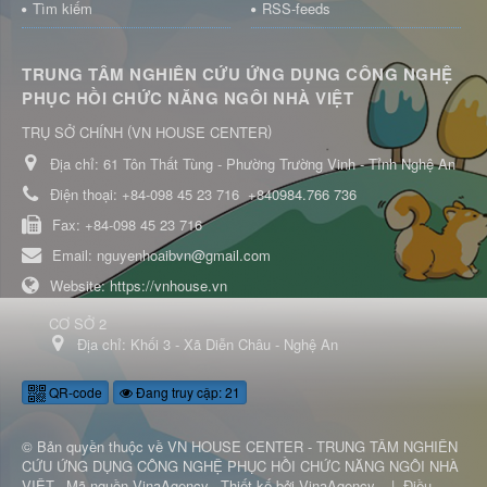
Tìm kiếm
RSS-feeds
TRUNG TÂM NGHIÊN CỨU ỨNG DỤNG CÔNG NGHỆ
PHỤC HỒI CHỨC NĂNG NGÔI NHÀ VIỆT
(
)
TRỤ SỞ CHÍNH
VN HOUSE CENTER
Địa chỉ:
61 Tôn Thất Tùng - Phường Trường Vinh - Tỉnh Nghệ An
Điện thoại:
+84-098 45 23 716
+840984.766 736
Fax:
+84-098 45 23 716
Email:
nguyenhoaibvn@gmail.com
Website:
https://vnhouse.vn
CƠ SỞ 2
Địa chỉ:
Khối 3 - Xã Diễn Châu - Nghệ An
QR-code
Đang truy cập: 21
© Bản quyền thuộc về
VN HOUSE CENTER - TRUNG TÂM NGHIÊN
CỨU ỨNG DỤNG CÔNG NGHỆ PHỤC HỒI CHỨC NĂNG NGÔI NHÀ
VIỆT
.
Mã nguồn
VinaAgency
.
Thiết kế bởi
VinaAgency
.
|
Điều