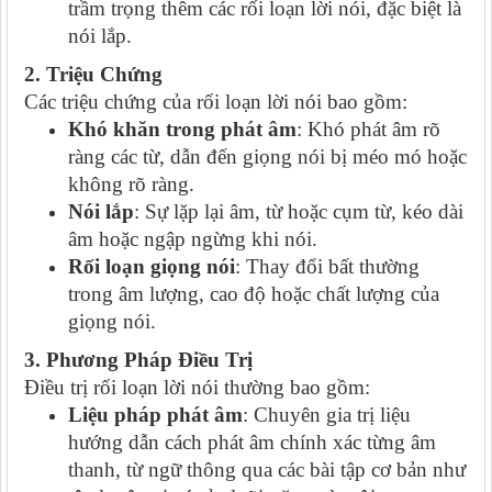
trầm trọng thêm các rối loạn lời nói, đặc biệt là
nói lắp.
2. Triệu Chứng
Các triệu chứng của rối loạn lời nói bao gồm:
Khó khăn trong phát âm
: Khó phát âm rõ
ràng các từ, dẫn đến giọng nói bị méo mó hoặc
không rõ ràng.
Nói lắp
: Sự lặp lại âm, từ hoặc cụm từ, kéo dài
âm hoặc ngập ngừng khi nói.
Rối loạn giọng nói
: Thay đổi bất thường
trong âm lượng, cao độ hoặc chất lượng của
giọng nói.
3. Phương Pháp Điều Trị
Điều trị rối loạn lời nói thường bao gồm:
Liệu pháp phát âm
: Chuyên gia trị liệu
hướng dẫn cách phát âm chính xác từng âm
thanh, từ ngữ thông qua các bài tập cơ bản như