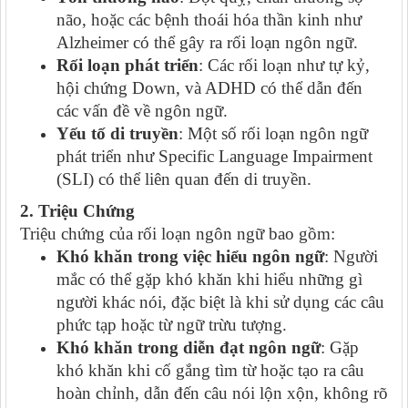
não, hoặc các bệnh thoái hóa thần kinh như
Alzheimer có thể gây ra rối loạn ngôn ngữ.
Rối loạn phát triển
: Các rối loạn như tự kỷ,
hội chứng Down, và ADHD có thể dẫn đến
các vấn đề về ngôn ngữ.
Yếu tố di truyền
: Một số rối loạn ngôn ngữ
phát triển như Specific Language Impairment
(SLI) có thể liên quan đến di truyền.
2. Triệu Chứng
Triệu chứng của rối loạn ngôn ngữ bao gồm:
Khó khăn trong việc hiểu ngôn ngữ
: Người
mắc có thể gặp khó khăn khi hiểu những gì
người khác nói, đặc biệt là khi sử dụng các câu
phức tạp hoặc từ ngữ trừu tượng.
Khó khăn trong diễn đạt ngôn ngữ
: Gặp
khó khăn khi cố gắng tìm từ hoặc tạo ra câu
hoàn chỉnh, dẫn đến câu nói lộn xộn, không rõ