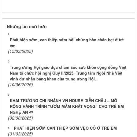
Những tin mới hơn
Phát hiện sớm, can thiệp sớm hội chứng bàn chân bẹt ở trẻ
em
(15/03/2025)
Trung ương Hội giáo dục chăm sóc sức khỏe cộng đồng Việt
Nam tổ chức hội nghị Quý II/2025. Trung tâm Ngôi Nhà Việt
vinh dự nhận bằng khen của trung ương Hội.
(10/06/2025)
KHAI TRƯƠNG CHI NHÁNH VN HOUSE DIỄN CHÂU – MỞ
RỘNG HÀNH TRÌNH “ƯƠM MẦM KHÁT VỌNG” CHO TRẺ EM
NGHỆ AN 🌱
(02/08/2025)
PHÁT HIỆN SỚM CAN THIỆP SỚM VẸO CỔ Ở TRẺ EM
(01/03/2025)