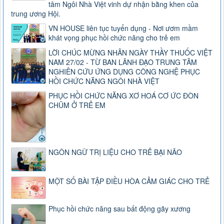
tâm Ngôi Nhà Việt vinh dự nhận bằng khen của
trung ương Hội.
VN HOUSE liên tục tuyển dụng - Nơi ươm mầm
khát vọng phục hồi chức năng cho trẻ em
LỜI CHÚC MỪNG NHÂN NGÀY THẦY THUỐC VIỆT
NAM 27/02 - TỪ BAN LÃNH ĐẠO TRUNG TÂM
NGHIÊN CỨU ỨNG DỤNG CÔNG NGHỆ PHỤC
HỒI CHỨC NĂNG NGÔI NHÀ VIỆT
PHỤC HỒI CHỨC NĂNG XƠ HOÁ CƠ ỨC ĐÒN
CHŨM Ở TRẺ EM
NGÔN NGỮ TRỊ LIỆU CHO TRẺ BẠI NÃO
MỘT SỐ BÀI TẬP ĐIỀU HÒA CẢM GIÁC CHO TRẺ
Phục hồi chức năng sau bất động gãy xương