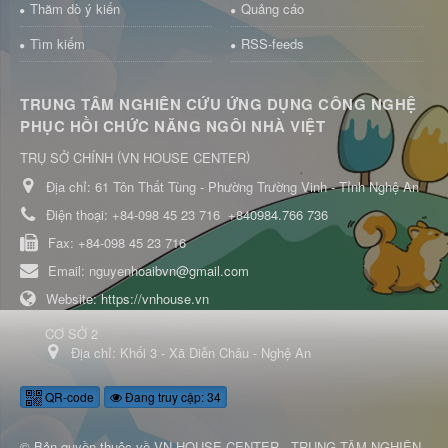
Thăm dò ý kiến
Quảng cáo
Tìm kiếm
RSS-feeds
TRUNG TÂM NGHIÊN CỨU ỨNG DỤNG CÔNG NGHỆ
PHỤC HỒI CHỨC NĂNG NGÔI NHÀ VIỆT
(
)
TRỤ SỞ CHÍNH
VN HOUSE CENTER
Địa chỉ:
61 Tôn Thất Tùng - Phường Trường Vinh - Tỉnh Nghệ An
Điện thoại:
+84-098 45 23 716
+840984.766 736
Fax:
+84-098 45 23 716
Email:
nguyenhoaibvn@gmail.com
Website:
https://vnhouse.vn
CƠ SỞ 2
Địa chỉ:
Khối 3 - Xã Diễn Châu - Nghệ An
QR-code
Đang truy cập: 34
© Bản quyền thuộc về
VN HOUSE CENTER - TRUNG TÂM NGHIÊN