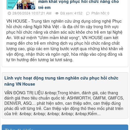
mầm khát vọng phục hồi chức năng cho
trẻ em
28/06/2024 10:07:21 AM
Đã xem: 4152
Phản hồi: 0
VN HOUSE - Trung tâm nghiên cứu ứng dụng công nghệ Phục
hồi chức năng Ngôi Nhà Việt - là địa chỉ tin cậy trong lĩnh vực
phục hồi chức năng và chăm sóc sức khỏe cho trẻ em tại Nghệ
An. Với sứ mệnh "Ươm mầm khát vọng", VN HOUSE cam kết
mang đến cho trẻ em những dịch vụ phục hồi chức năng chất
lượng cao, giúp các em từng bước vượt qua những khó khăn về
vận động, nhận thức và ngôn ngữ, hòa nhập vào cộng đồng và
tự tin hướng đến tương lai tươi sáng.
Lĩnh vực hoạt động trung tâm nghiên cứu phục hồi chức
năng VN House
VẬN ĐỘNG TRỊ LIỆU &nbsp;Trong khám, đánh giá, các thang
đánh giá theo tiêu chuẩn quốc tế: ASHWORTH, GMFM, GMFCS,
DENVER, ASQ… phát hiện sớm, can thiệp sớm, can thiệp đúng
phác đồ với từng trẻ. Can thiệp vận động thô theo mốc phát triển
của trẻ: &nbsp; &nbsp; &nbsp; &nbsp; &nbsp;Kiểm...