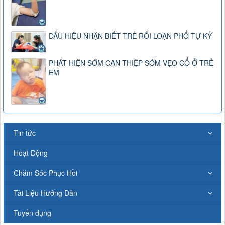
DẤU HIỆU NHẬN BIẾT TRẺ RỐI LOẠN PHỔ TỰ KỶ
PHÁT HIỆN SỚM CAN THIỆP SỚM VẸO CỔ Ở TRẺ
EM
Tin tức
Hoạt Động
Chăm Sóc Phục Hồi
Tài Liệu Hướng Dẫn
Tuyển dụng