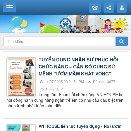
TUYỂN DỤNG NHÂN SỰ PHỤC HỒI
CHỨC NĂNG – GẮN BÓ CÙNG SỨ
MỆNH “ƯƠM MẦM KHÁT VỌNG"
14/07/2025 03:01:51 PM
Đã xem: 3677
Phản hồi: 0
Trung tâm Phục hồi chức năng VN HOUSE là
nơi đồng hành cùng hàng ngàn trẻ em có nhu cầu đặc biệt trên
hành trình phát triển toàn diện.
VN HOUSE liên tục tuyển dụng - Nơi ươm