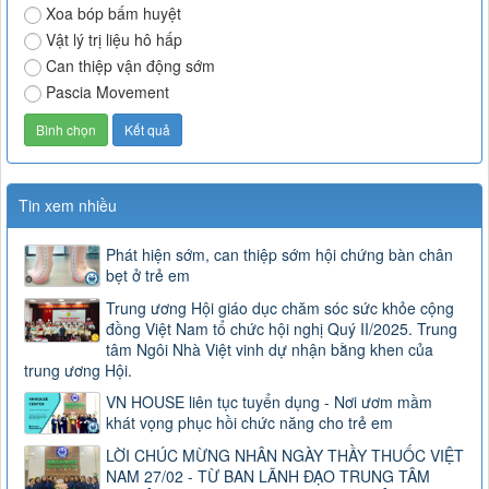
Xoa bóp bấm huyệt
Vật lý trị liệu hô hấp
Can thiệp vận động sớm
Pascia Movement
Tin xem nhiều
Phát hiện sớm, can thiệp sớm hội chứng bàn chân
bẹt ở trẻ em
Trung ương Hội giáo dục chăm sóc sức khỏe cộng
đồng Việt Nam tổ chức hội nghị Quý II/2025. Trung
tâm Ngôi Nhà Việt vinh dự nhận bằng khen của
trung ương Hội.
VN HOUSE liên tục tuyển dụng - Nơi ươm mầm
khát vọng phục hồi chức năng cho trẻ em
LỜI CHÚC MỪNG NHÂN NGÀY THẦY THUỐC VIỆT
NAM 27/02 - TỪ BAN LÃNH ĐẠO TRUNG TÂM