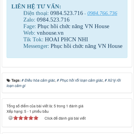
LIÊN HỆ TƯ VẤN:
Điện thoại:
0984
.
523
.
716
0984.766.736
-
Zalo:
0984
.
523
.
716
Fage:
Phục hồi chức năng VN House
Web:
vnhouse.vn
Tik Tok:
HOAI PHCN NHI
Messenger:
Phục hồi chức năng VN House
Tags:
# Điều hòa cảm giác
,
# Phục hồi rối loạn cảm giác
,
# Xử lý rồi
loạn cảm gi
Tổng số điểm của bài viết là: 5 trong 1 đánh giá
Xếp hạng:
5
-
1
phiếu bầu
Click để đánh giá bài viết