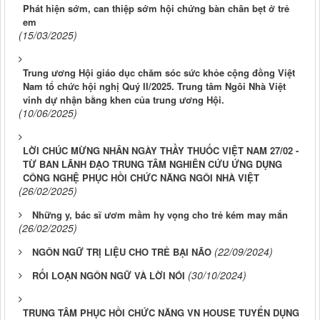
Phát hiện sớm, can thiệp sớm hội chứng bàn chân bẹt ở trẻ
em
(15/03/2025)
Trung ương Hội giáo dục chăm sóc sức khỏe cộng đồng Việt
Nam tổ chức hội nghị Quý II/2025. Trung tâm Ngôi Nhà Việt
vinh dự nhận bằng khen của trung ương Hội.
(10/06/2025)
LỜI CHÚC MỪNG NHÂN NGÀY THẦY THUỐC VIỆT NAM 27/02 -
TỪ BAN LÃNH ĐẠO TRUNG TÂM NGHIÊN CỨU ỨNG DỤNG
CÔNG NGHỆ PHỤC HỒI CHỨC NĂNG NGÔI NHÀ VIỆT
(26/02/2025)
Những y, bác sĩ ươm mầm hy vọng cho trẻ kém may mắn
(26/02/2025)
(22/09/2024)
NGÔN NGỮ TRỊ LIỆU CHO TRẺ BẠI NÃO
(30/10/2024)
RỐI LOẠN NGÔN NGỮ VÀ LỜI NÓI
TRUNG TÂM PHỤC HỒI CHỨC NĂNG VN HOUSE TUYỂN DỤNG