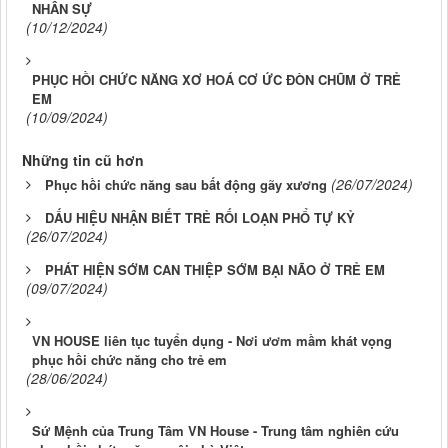
NHÂN SỰ
(10/12/2024)
PHỤC HỒI CHỨC NĂNG XƠ HOÁ CƠ ỨC ĐÒN CHŨM Ở TRẺ
EM
(10/09/2024)
Những tin cũ hơn
(26/07/2024)
Phục hồi chức năng sau bất động gãy xương
DẤU HIỆU NHẬN BIẾT TRẺ RỐI LOẠN PHỔ TỰ KỶ
(26/07/2024)
PHÁT HIỆN SỚM CAN THIỆP SỚM BẠI NÃO Ở TRẺ EM
(09/07/2024)
VN HOUSE liên tục tuyển dụng - Nơi ươm mầm khát vọng
phục hồi chức năng cho trẻ em
(28/06/2024)
Sứ Mệnh của Trung Tâm VN House - Trung tâm nghiên cứu