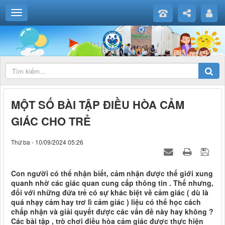
MỘT SỐ BÀI TẬP ĐIỀU HÒA CẢM
GIÁC CHO TRẺ
Thứ ba - 10/09/2024 05:26
Con người có thể nhận biết, cảm nhận được thế giới xung
quanh nhờ các giác quan cung cấp thông tin . Thế nhưng,
đối với những đứa trẻ có sự khác biệt về cảm giác ( dù là
quá nhạy cảm hay trơ lì cảm giác ) liệu có thể học cách
chấp nhận và giải quyết được các vấn đề này hay không ?
Các bài tập , trò chơi điều hòa cảm giác được thực hiện