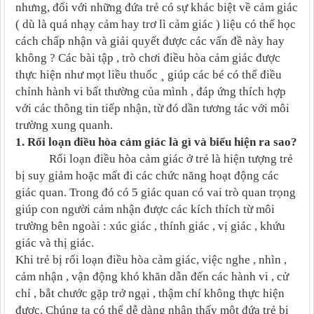
nhưng, đối với những đứa trẻ có sự khác biệt về cảm giác
( dù là quá nhạy cảm hay trơ lì cảm giác ) liệu có thể học
cách chấp nhận và giải quyết được các vấn đề này hay
không ? Các bài tập , trò chơi điều hòa cảm giác được
thực hiện như mọt liều thuốc ¸ giúp các bé có thể điều
chỉnh hành vi bất thường của mình , đáp ứng thích hợp
với các thông tin tiếp nhận, từ đó dần tương tác với môi
trường xung quanh.
1. Rối loạn điều hòa cảm giác là gì và biểu hiện ra sao?
Rối loạn điều hòa cảm giác ở trẻ là hiện tượng trẻ
bị suy giảm hoặc mất đi các chức năng hoạt động các
giác quan. Trong đó có 5 giác quan có vai trò quan trọng
giúp con người cảm nhận được các kích thích từ môi
trường bên ngoài : xúc giác , thính giác , vị giác , khứu
giác và thị giác.
Khi trẻ bị rối loạn điều hòa cảm giác, việc nghe , nhìn ,
cảm nhận , vận động khó khăn dẫn đến các hành vi , cử
chỉ , bắt chước gặp trở ngại , thậm chí không thực hiện
được. Chúng ta có thể dễ dàng nhận thấy một đứa trẻ bị