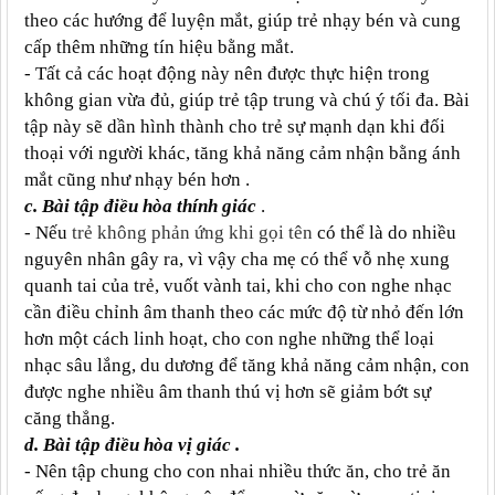
theo các hướng để luyện mắt, giúp trẻ nhạy bén và cung
cấp thêm những tín hiệu bằng mắt.
- Tất cả các hoạt động này nên được thực hiện trong
không gian vừa đủ, giúp trẻ tập trung và chú ý tối đa. Bài
tập này sẽ dần hình thành cho trẻ sự mạnh dạn khi đối
thoại với người khác, tăng khả năng cảm nhận bằng ánh
mắt cũng như nhạy bén hơn .
c. Bài tập điều hòa thính giác
.
- Nếu
trẻ không phản ứng khi gọi tên
có thể là do nhiều
nguyên nhân gây ra, vì vậy cha mẹ có thể vỗ nhẹ xung
quanh tai của trẻ, vuốt vành tai, khi cho con nghe nhạc
cần điều chỉnh âm thanh theo các mức độ từ nhỏ đến lớn
hơn một cách linh hoạt, cho con nghe những thể loại
nhạc sâu lắng, du dương để tăng khả năng cảm nhận, con
được nghe nhiều âm thanh thú vị hơn sẽ giảm bớt sự
căng thẳng.
d. Bài tập điều hòa vị giác .
- Nên tập chung cho con nhai nhiều thức ăn, cho trẻ ăn