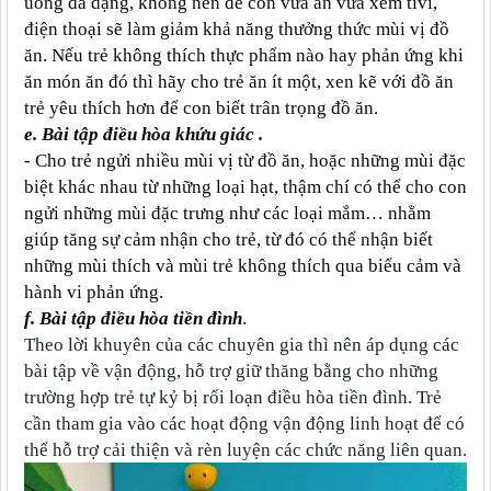
uống đa dạng, không nên để con vừa ăn vừa xem tivi,
điện thoại sẽ làm giảm khả năng thưởng thức mùi vị đồ
ăn. Nếu trẻ không thích thực phẩm nào hay phản ứng khi
ăn món ăn đó thì hãy cho trẻ ăn ít một, xen kẽ với đồ ăn
trẻ yêu thích hơn để con biết trân trọng đồ ăn.
e. Bài tập điều hòa khứu giác .
- Cho trẻ ngửi nhiều mùi vị từ đồ ăn, hoặc những mùi đặc
biệt khác nhau từ những loại hạt, thậm chí có thể cho con
ngửi những mùi đặc trưng như các loại mắm… nhằm
giúp tăng sự cảm nhận cho trẻ, từ đó có thể nhận biết
những mùi thích và mùi trẻ không thích qua biểu cảm và
hành vi phản ứng.
f. Bài tập điều hòa tiền đình
.
Theo lời khuyên của các chuyên gia thì nên áp dụng các
bài tập về vận động, hỗ trợ giữ thăng bằng cho những
trường hợp trẻ tự kỷ bị rối loạn điều hòa tiền đình. Trẻ
cần tham gia vào các hoạt động vận động linh hoạt để có
thể hỗ trợ cải thiện và rèn luyện các chức năng liên quan.