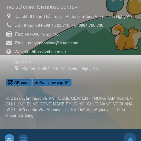
(
)
TRỤ SỞ CHÍNH
VN HOUSE CENTER
Địa chỉ:
61 Tôn Thất Tùng - Phường Trường Vinh - Tỉnh Nghệ An
Điện thoại:
+84-098 45 23 716
+840984.766 736
Fax:
+84-098 45 23 716
Email:
nguyenhoaibvn@gmail.com
Website:
https://vnhouse.vn
CƠ SỞ 2
Địa chỉ:
Khối 3 - Xã Diễn Châu - Nghệ An
QR-code
Đang truy cập: 60
© Bản quyền thuộc về
VN HOUSE CENTER - TRUNG TÂM NGHIÊN
CỨU ỨNG DỤNG CÔNG NGHỆ PHỤC HỒI CHỨC NĂNG NGÔI NHÀ
VIỆT
.
Mã nguồn
VinaAgency
.
Thiết kế bởi
VinaAgency
.
|
Điều
khoản sử dụng