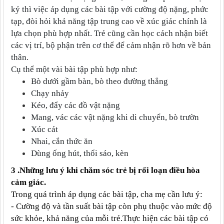
kỷ thì việc áp dụng các bài tập với cường độ nặng, phức
tạp, đòi hỏi khả năng tập trung cao về xúc giác chính là
lựa chọn phù hợp nhất. Trẻ cũng cần học cách nhận biết
các vị trí, bộ phận trên cơ thể để cảm nhận rõ hơn về bản
thân.
Cụ thể một vài bài tập phù hợp như:
Bò dưới gầm bàn, bò theo đường thẳng
Chạy nhảy
Kéo, đẩy các đồ vật nặng
Mang, vác các vật nặng khi di chuyển, bò trườn
Xúc cát
Nhai, cắn thức ăn
Dùng ống hút, thổi sáo, kèn
3 .Những lưu ý khi chăm sóc trẻ bị rối loạn điều hòa
cảm giác.
Trong quá trình áp dụng các bài tập, cha mẹ cần lưu ý:
- Cường độ và tần suất bài tập còn phụ thuộc vào mức độ
sức khỏe, khả năng của mỗi trẻ.Thực hiện các bài tập có