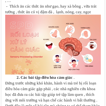
, …
- Thích ăn các thức ăn như gạo, hay xà bông , vữa trát
tường , thức ăn có vị đậm đà , lạnh, nóng, cay, ngọt
2. Các bài tập điều hòa cảm giác
.
Đứng trước những khó khăn, hành vi mà trẻ bị rối loạn
điều hòa cảm giác gặp phải , các nhà nghiên cứu khoa
học đã đưa ra các bài tập giúp trẻ tập làm quen , thích
ứng với môi trường và hạn chế các hành vi bất thường .
Dưới đây là một số bài tập mà chúng ta có thể tham khảo