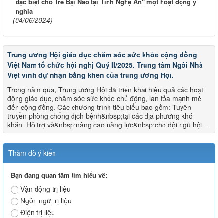
đặc biệt cho Trẻ Bại Não tại Tỉnh Nghệ An" một hoạt động ý
nghĩa
(04/06/2024)
Trung ương Hội giáo dục chăm sóc sức khỏe cộng đồng
Việt Nam tổ chức hội nghị Quý II/2025. Trung tâm Ngôi Nhà
Việt vinh dự nhận bằng khen của trung ương Hội.
Trong năm qua, Trung ương Hội đã triển khai hiệu quả các hoạt
động giáo dục, chăm sóc sức khỏe chủ động, lan tỏa mạnh mẽ
đến cộng đồng. Các chương trình tiêu biểu bao gồm: Tuyên
truyền phòng chống dịch bệnh&nbsp;tại các địa phương khó
khăn. Hỗ trợ và&nbsp;nâng cao năng lực&nbsp;cho đội ngũ hội...
Thăm dò ý kiến
Bạn đang quan tâm tìm hiểu về:
Vận động trị liệu
Ngôn ngữ trị liệu
Điện trị liệu