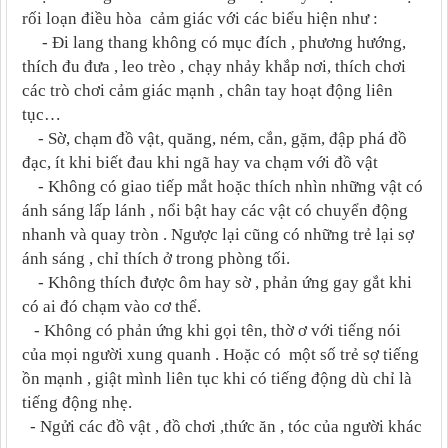
rối loạn điều hòa cảm giác với các biểu hiện như :
- Đi lang thang không có mục đích , phương hướng,
thích đu đưa , leo trèo , chạy nhảy khắp nơi, thích chơi
các trò chơi cảm giác mạnh , chân tay hoạt động liên
tục…
- Sờ, chạm đồ vật, quăng, ném, cắn, gặm, đập phá đồ
đạc, ít khi biết đau khi ngã hay va chạm với đồ vật
- Không có giao tiếp mắt hoặc thích nhìn những vật có
ánh sáng lấp lánh , nổi bật hay các vật có chuyển động
nhanh và quay tròn . Ngược lại cũng có những trẻ lại sợ
ánh sáng , chỉ thích ở trong phòng tối.
- Không thích được ôm hay sờ , phản ứng gay gắt khi
có ai đó chạm vào cơ thể.
- Không có phản ứng khi gọi tên, thờ ơ với tiếng nói
của mọi người xung quanh . Hoặc có một số trẻ sợ tiếng
ồn mạnh , giật mình liên tục khi có tiếng động dù chỉ là
tiếng động nhẹ.
- Ngửi các đồ vật , đồ chơi ,thức ăn , tóc của người khác