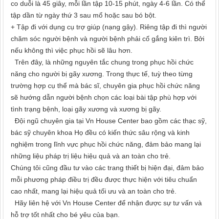
co duỗi là 45 giây, mỗi lần tập 10-15 phút, ngày 4-6 lần. Có thể
tập dần từ ngày thứ 3 sau mổ hoặc sau bó bột.
+ Tập đi với dụng cụ trợ giúp (nạng gậy). Riêng tập đi thì người
chăm sóc người bệnh và người bệnh phải cố gắng kiên trì. Bởi
nếu không thì việc phục hồi sẽ lâu hơn.
Trên đây, là những nguyên tắc chung trong phục hồi chức
năng cho người bị gãy xương. Trong thực tế, tuỳ theo từng
trường hợp cụ thể mà bác sĩ, chuyên gia phục hồi chức năng
sẽ hướng dẫn người bệnh chọn các loại bài tập phù hợp với
tình trạng bệnh, loại gãy xương và xương bị gãy.
Đội ngũ chuyên gia tại Vn House Center bao gồm các thạc sỹ,
bác sỹ chuyên khoa Họ đều có kiến thức sâu rộng và kinh
nghiệm trong lĩnh vực phục hồi chức năng, đảm bảo mang lại
những liệu pháp trị liệu hiệu quả và an toàn cho trẻ.
Chúng tôi cũng đầu tư vào các trang thiết bị hiện đại, đảm bảo
mỗi phương pháp điều trị đều được thực hiện với tiêu chuẩn
cao nhất, mang lại hiệu quả tối ưu và an toàn cho trẻ.
Hãy liên hệ với Vn House Center để nhận được sự tư vấn và
hỗ trợ tốt nhất cho bé yêu của bạn.