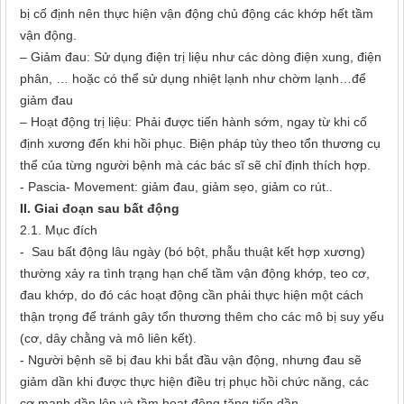
bị cố định nên thực hiện vận động chủ động các khớp hết tầm
vận động.
– Giảm đau: Sử dụng điện trị liệu như các dòng điện xung, điện
phân, … hoặc có thể sử dụng nhiệt lạnh như chờm lạnh…để
giảm đau
– Hoạt động trị liệu: Phải được tiến hành sớm, ngay từ khi cố
định xương đến khi hồi phục. Biện pháp tùy theo tổn thương cụ
thể của từng người bệnh mà các bác sĩ sẽ chỉ định thích hợp.
- Pascia- Movement: giảm đau, giảm sẹo, giảm co rút..
II. Giai đoạn sau bất động
2.1. Mục đích
- Sau bất động lâu ngày (bó bột, phẫu thuật kết hợp xương)
thường xảy ra tình trạng hạn chế tầm vận động khớp, teo cơ,
đau khớp, do đó các hoạt động cần phải thực hiện một cách
thận trọng để tránh gây tổn thương thêm cho các mô bị suy yếu
(cơ, dây chằng và mô liên kết).
- Người bệnh sẽ bị đau khi bắt đầu vận động, nhưng đau sẽ
giảm dần khi được thực hiện điều trị phục hồi chức năng, các
cơ mạnh dần lên và tầm hoạt động tăng tiến dần.