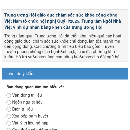
Trung ương Hội giáo dục chăm sóc sức khỏe cộng đồng
Việt Nam tổ chức hội nghị Quý II/2025. Trung tâm Ngôi Nhà
Việt vinh dự nhận bằng khen của trung ương Hội.
Trong năm qua, Trung ương Hội đã triển khai hiệu quả các hoạt
động giáo dục, chăm sóc sức khỏe chủ động, lan tỏa mạnh mẽ
đến cộng đồng. Các chương trình tiêu biểu bao gồm: Tuyên
truyền phòng chống dịch bệnh&nbsp;tại các địa phương khó
khăn. Hỗ trợ và&nbsp;nâng cao năng lực&nbsp;cho đội ngũ hội...
Thăm dò ý kiến
Bạn đang quan tâm tìm hiểu về:
Vận động trị liệu
Ngôn ngữ trị liệu
Điện trị liệu
Xoa bóp bấm huyệt
Vật lý trị liệu hô hấp
Can thiệp vận động sớm