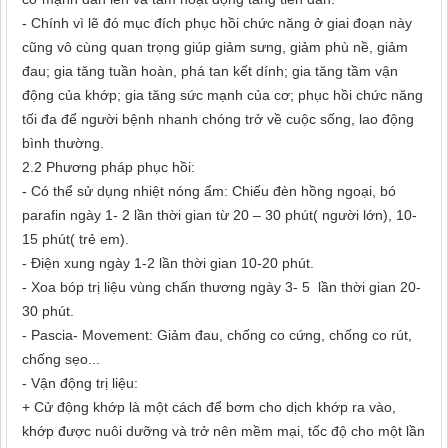
- Chính vì lẽ đó mục đích phục hồi chức năng ở giai đoạn này
cũng vô cùng quan trọng giúp giảm sưng, giảm phù nề, giảm
đau; gia tăng tuần hoàn, phá tan kết dính; gia tăng tầm vận
động của khớp; gia tăng sức mạnh của cơ; phục hồi chức năng
tối đa để người bệnh nhanh chóng trở về cuộc sống, lao động
bình thường.
2.2 Phương pháp phục hồi:
- Có thể sử dụng nhiệt nóng ẩm: Chiếu đèn hồng ngoại, bó
parafin ngày 1- 2 lần thời gian từ 20 – 30 phút( người lớn), 10-
15 phút( trẻ em).
- Điện xung ngày 1-2 lần thời gian 10-20 phút.
- Xoa bóp trị liệu vùng chấn thương ngày 3- 5 lần thời gian 20-
30 phút.
- Pascia- Movement: Giảm đau, chống co cứng, chống co rút,
chống sẹo...
- Vận động trị liệu:
+ Cử động khớp là một cách để bơm cho dịch khớp ra vào,
khớp được nuôi dưỡng và trở nên mềm mại, tốc độ cho một lần