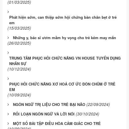
(01/03/2025)
Phát hiện sớm, can thiệp sớm hội chứng bàn chân bẹt ở trẻ
em
(15/03/2025)
Những y, bác sĩ ươm mầm hy vọng cho trẻ kém may mắn
(26/02/2025)
TRUNG TÂM PHỤC HỒI CHỨC NĂNG VN HOUSE TUYỂN DỤNG
NHÂN SỰ
(10/12/2024)
PHỤC HỒI CHỨC NĂNG XƠ HOÁ CƠ ỨC ĐÒN CHŨM Ở TRẺ
EM
(10/09/2024)
(22/09/2024)
NGÔN NGỮ TRỊ LIỆU CHO TRẺ BẠI NÃO
(30/10/2024)
RỐI LOẠN NGÔN NGỮ VÀ LỜI NÓI
MỘT SỐ BÀI TẬP ĐIỀU HÒA CẢM GIÁC CHO TRẺ
(10/09/2024)