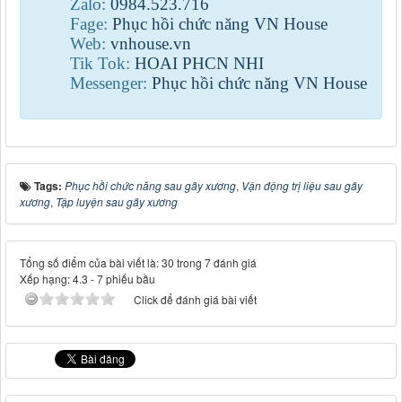
Zalo:
0984
.
523
.
716
Fage:
Phục hồi chức năng VN House
Web:
vnhouse.vn
Tik Tok:
HOAI PHCN NHI
Messenger:
Phục hồi chức năng VN House
Tags:
Phục hồi chức năng sau gãy xương
,
Vận động trị liệu sau gãy
xương
,
Tập luyện sau gãy xương
Tổng số điểm của bài viết là: 30 trong 7 đánh giá
Xếp hạng:
4.3
-
7
phiếu bầu
Click để đánh giá bài viết