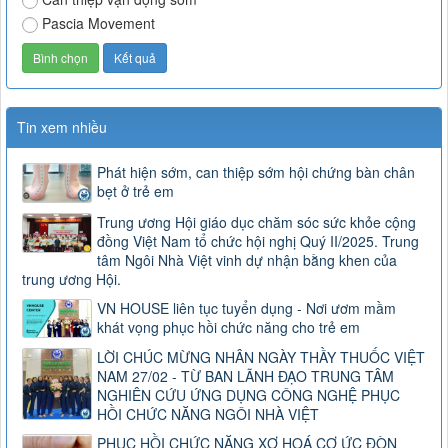
Pascia Movement
Tin xem nhiều
Phát hiện sớm, can thiệp sớm hội chứng bàn chân
bẹt ở trẻ em
Trung ương Hội giáo dục chăm sóc sức khỏe cộng
đồng Việt Nam tổ chức hội nghị Quý II/2025. Trung
tâm Ngôi Nhà Việt vinh dự nhận bằng khen của
trung ương Hội.
VN HOUSE liên tục tuyển dụng - Nơi ươm mầm
khát vọng phục hồi chức năng cho trẻ em
LỜI CHÚC MỪNG NHÂN NGÀY THẦY THUỐC VIỆT
NAM 27/02 - TỪ BAN LÃNH ĐẠO TRUNG TÂM
NGHIÊN CỨU ỨNG DỤNG CÔNG NGHỆ PHỤC
HỒI CHỨC NĂNG NGÔI NHÀ VIỆT
PHỤC HỒI CHỨC NĂNG XƠ HOÁ CƠ ỨC ĐÒN