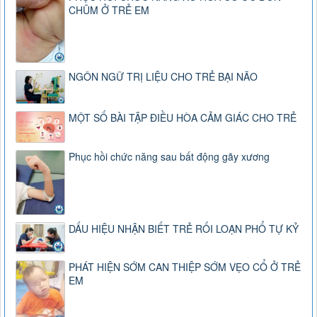
CHŨM Ở TRẺ EM
NGÔN NGỮ TRỊ LIỆU CHO TRẺ BẠI NÃO
MỘT SỐ BÀI TẬP ĐIỀU HÒA CẢM GIÁC CHO TRẺ
Phục hồi chức năng sau bất động gãy xương
DẤU HIỆU NHẬN BIẾT TRẺ RỐI LOẠN PHỔ TỰ KỶ
PHÁT HIỆN SỚM CAN THIỆP SỚM VẸO CỔ Ở TRẺ
EM