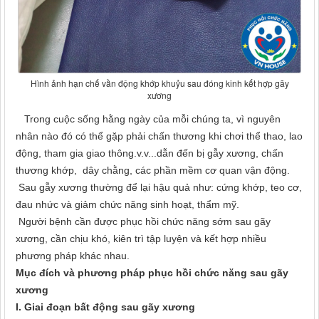
Hình ảnh hạn chế vần động khớp khuỷu sau đóng kinh kết hợp gãy
xương
Trong cuộc sống hằng ngày của mỗi chúng ta, vì nguyên
nhân nào đó có thể gặp phải chấn thương khi chơi thể thao, lao
động, tham gia giao thông.v.v...dẫn đến bị gẫy xương, chấn
thương khớp, dây chằng, các phần mềm cơ quan vận động.
Sau gẫy xương thường để lại hậu quả như: cứng khớp, teo cơ,
đau nhức và giảm chức năng sinh hoạt, thẩm mỹ.
Người bệnh cần được phục hồi chức năng sớm sau gãy
xương, cần chịu khó, kiên trì tập luyện và kết hợp nhiều
phương pháp khác nhau.
Mục đích và phương pháp phục hồi chức năng sau gãy
xương
I. Giai đoạn bất động sau gãy xương