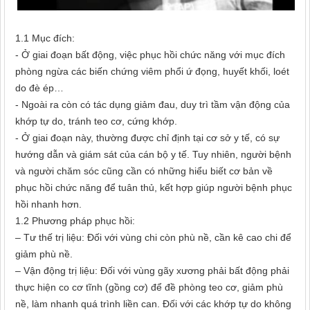
1.1 Mục đích:
- Ở giai đoạn bất động, việc phục hồi chức năng với mục đích
phòng ngừa các biến chứng viêm phổi ứ đọng, huyết khối, loét
do đè ép…
- Ngoài ra còn có tác dụng giảm đau, duy trì tầm vận động của
khớp tự do, tránh teo cơ, cứng khớp.
- Ở giai đoạn này, thường được chỉ định tại cơ sở y tế, có sự
hướng dẫn và giám sát của cán bộ y tế. Tuy nhiên, người bệnh
và người chăm sóc cũng cần có những hiểu biết cơ bản về
phục hồi chức năng để tuân thủ, kết hợp giúp người bệnh phục
hồi nhanh hơn.
1.2 Phương pháp phục hồi:
– Tư thế trị liệu: Đối với vùng chi còn phù nề, cần kê cao chi để
giảm phù nề.
– Vận động trị liệu: Đối với vùng gãy xương phải bất động phải
thực hiện co cơ tĩnh (gồng cơ) để đề phòng teo cơ, giảm phù
nề, làm nhanh quá trình liền can. Đối với các khớp tự do không