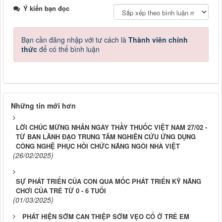
Ý kiến bạn đọc
Bạn cần đăng nhập với tư cách là
Thành viên chính
thức
để có thể bình luận
Những tin mới hơn
LỜI CHÚC MỪNG NHÂN NGÀY THẦY THUỐC VIỆT NAM 27/02 -
TỪ BAN LÃNH ĐẠO TRUNG TÂM NGHIÊN CỨU ỨNG DỤNG
CÔNG NGHỆ PHỤC HỒI CHỨC NĂNG NGÔI NHÀ VIỆT
(26/02/2025)
SỰ PHÁT TRIỂN CỦA CON QUA MỐC PHÁT TRIỂN KỸ NĂNG
CHƠI CỦA TRẺ TỪ 0 - 6 TUỔI
(01/03/2025)
PHÁT HIỆN SỚM CAN THIỆP SỚM VẸO CỔ Ở TRẺ EM