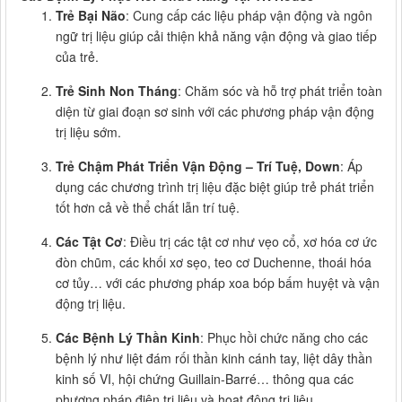
Trẻ Bại Não
: Cung cấp các liệu pháp vận động và ngôn
ngữ trị liệu giúp cải thiện khả năng vận động và giao tiếp
của trẻ.
Trẻ Sinh Non Tháng
: Chăm sóc và hỗ trợ phát triển toàn
diện từ giai đoạn sơ sinh với các phương pháp vận động
trị liệu sớm.
Trẻ Chậm Phát Triển Vận Động – Trí Tuệ, Down
: Áp
dụng các chương trình trị liệu đặc biệt giúp trẻ phát triển
tốt hơn cả về thể chất lẫn trí tuệ.
Các Tật Cơ
: Điều trị các tật cơ như vẹo cổ, xơ hóa cơ ức
đòn chũm, các khối xơ sẹo, teo cơ Duchenne, thoái hóa
cơ tủy… với các phương pháp xoa bóp bấm huyệt và vận
động trị liệu.
Các Bệnh Lý Thần Kinh
: Phục hồi chức năng cho các
bệnh lý như liệt đám rối thần kinh cánh tay, liệt dây thần
kinh số VI, hội chứng Guillain-Barré… thông qua các
phương pháp điện trị liệu và hoạt động trị liệu.