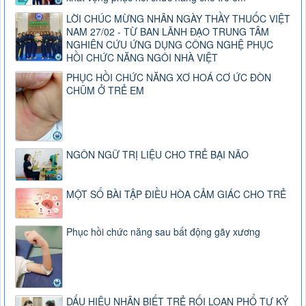
LỜI CHÚC MỪNG NHÂN NGÀY THẦY THUỐC VIỆT
NAM 27/02 - TỪ BAN LÃNH ĐẠO TRUNG TÂM
NGHIÊN CỨU ỨNG DỤNG CÔNG NGHỆ PHỤC
HỒI CHỨC NĂNG NGÔI NHÀ VIỆT
PHỤC HỒI CHỨC NĂNG XƠ HOÁ CƠ ỨC ĐÒN
CHŨM Ở TRẺ EM
NGÔN NGỮ TRỊ LIỆU CHO TRẺ BẠI NÃO
MỘT SỐ BÀI TẬP ĐIỀU HÒA CẢM GIÁC CHO TRẺ
Phục hồi chức năng sau bất động gãy xương
DẤU HIỆU NHẬN BIẾT TRẺ RỐI LOẠN PHỔ TỰ KỶ