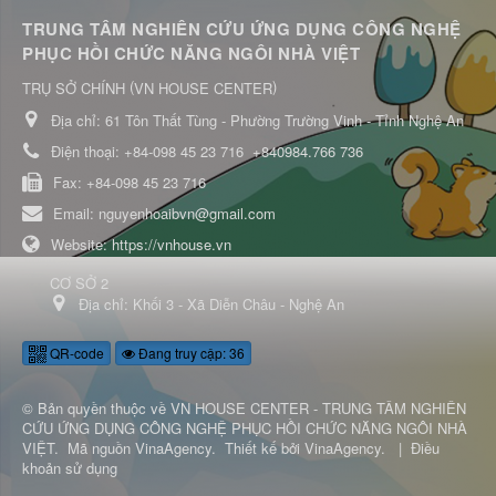
TRUNG TÂM NGHIÊN CỨU ỨNG DỤNG CÔNG NGHỆ
PHỤC HỒI CHỨC NĂNG NGÔI NHÀ VIỆT
(
)
TRỤ SỞ CHÍNH
VN HOUSE CENTER
Địa chỉ:
61 Tôn Thất Tùng - Phường Trường Vinh - Tỉnh Nghệ An
Điện thoại:
+84-098 45 23 716
+840984.766 736
Fax:
+84-098 45 23 716
Email:
nguyenhoaibvn@gmail.com
Website:
https://vnhouse.vn
CƠ SỞ 2
Địa chỉ:
Khối 3 - Xã Diễn Châu - Nghệ An
QR-code
Đang truy cập: 36
© Bản quyền thuộc về
VN HOUSE CENTER - TRUNG TÂM NGHIÊN
CỨU ỨNG DỤNG CÔNG NGHỆ PHỤC HỒI CHỨC NĂNG NGÔI NHÀ
VIỆT
.
Mã nguồn
VinaAgency
.
Thiết kế bởi
VinaAgency
.
|
Điều
khoản sử dụng