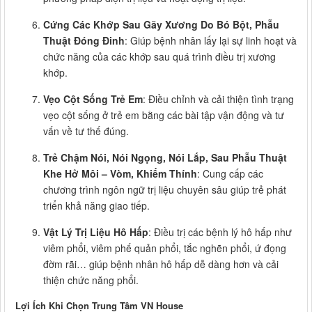
Cứng Các Khớp Sau Gãy Xương Do Bó Bột, Phẫu
Thuật Đóng Đinh
: Giúp bệnh nhân lấy lại sự linh hoạt và
chức năng của các khớp sau quá trình điều trị xương
khớp.
Vẹo Cột Sống Trẻ Em
: Điều chỉnh và cải thiện tình trạng
vẹo cột sống ở trẻ em bằng các bài tập vận động và tư
vấn về tư thế đúng.
Trẻ Chậm Nói, Nói Ngọng, Nói Lắp, Sau Phẫu Thuật
Khe Hở Môi – Vòm, Khiếm Thính
: Cung cấp các
chương trình ngôn ngữ trị liệu chuyên sâu giúp trẻ phát
triển khả năng giao tiếp.
Vật Lý Trị Liệu Hô Hấp
: Điều trị các bệnh lý hô hấp như
viêm phổi, viêm phế quản phổi, tắc nghẽn phổi, ứ đọng
đờm rãi… giúp bệnh nhân hô hấp dễ dàng hơn và cải
thiện chức năng phổi.
Lợi Ích Khi Chọn Trung Tâm VN House