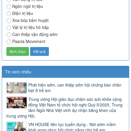
Ngôn ngữ trị liệu
Điện trị liệu
Xoa bóp bấm huyệt
Vật lý trị liệu hô hấp
Can thiệp vận động sớm
Pascia Movement
Tin xem nhiều
Phát hiện sớm, can thiệp sớm hội chứng bàn chân
bẹt ở trẻ em
Trung ương Hội giáo dục chăm sóc sức khỏe cộng
đồng Việt Nam tổ chức hội nghị Quý II/2025. Trung
tâm Ngôi Nhà Việt vinh dự nhận bằng khen của
trung ương Hội.
VN HOUSE liên tục tuyển dụng - Nơi ươm mầm
khát vọng phục hồi chức năng cho trẻ em