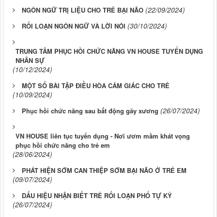
(22/09/2024)
NGÔN NGỮ TRỊ LIỆU CHO TRẺ BẠI NÃO
(30/10/2024)
RỐI LOẠN NGÔN NGỮ VÀ LỜI NÓI
TRUNG TÂM PHỤC HỒI CHỨC NĂNG VN HOUSE TUYỂN DỤNG
NHÂN SỰ
(10/12/2024)
MỘT SỐ BÀI TẬP ĐIỀU HÒA CẢM GIÁC CHO TRẺ
(10/09/2024)
(26/07/2024)
Phục hồi chức năng sau bất động gãy xương
VN HOUSE liên tục tuyển dụng - Nơi ươm mầm khát vọng
phục hồi chức năng cho trẻ em
(28/06/2024)
PHÁT HIỆN SỚM CAN THIỆP SỚM BẠI NÃO Ở TRẺ EM
(09/07/2024)
DẤU HIỆU NHẬN BIẾT TRẺ RỐI LOẠN PHỔ TỰ KỶ
(26/07/2024)