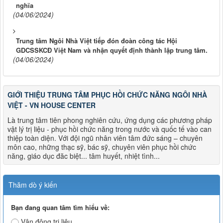
nghĩa
(04/06/2024)
Trung tâm Ngôi Nhà Việt tiếp đón đoàn công tác Hội
GDCSSKCĐ Việt Nam và nhận quyết định thành lập trung tâm.
(04/06/2024)
GIỚI THIỆU TRUNG TÂM PHỤC HỒI CHỨC NĂNG NGÔI NHÀ
VIỆT - VN HOUSE CENTER
Là trung tâm tiên phong nghiên cứu, ứng dụng các phương pháp
vật lý trị liệu - phục hồi chức năng trong nước và quốc tế vào can
thiệp toàn diện. Với đội ngũ nhân viên tâm đức sáng – chuyên
môn cao, những thạc sỹ, bác sỹ, chuyên viên phục hồi chức
năng, giáo dục đăc biệt... tâm huyết, nhiệt tình...
Thăm dò ý kiến
Bạn đang quan tâm tìm hiểu về:
Vận động trị liệu