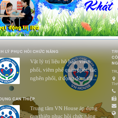
H LÝ PHỤC HỒI CHỨC NĂNG
TR
CÔ
Vật lý trị liệu hô hấp: viêm
NG
phổi, viêm phế quản phổi, tắc
TRỤ
nghẽn phổi, ứ đọng đờm rãi...
Tỉn
DỤNG CAN THIỆP
Trung tâm VN House áp dụng
can thiệp phục hồi chức năng