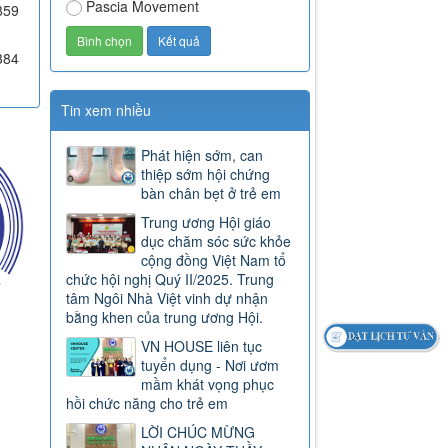
Pascia Movement
859
384
Tin xem nhiều
Phát hiện sớm, can
thiệp sớm hội chứng
bàn chân bẹt ở trẻ em
Trung ương Hội giáo
dục chăm sóc sức khỏe
cộng đồng Việt Nam tổ
chức hội nghị Quý II/2025. Trung
tâm Ngôi Nhà Việt vinh dự nhận
bằng khen của trung ương Hội.
VN HOUSE liên tục
tuyển dụng - Nơi ươm
mầm khát vọng phục
hồi chức năng cho trẻ em
LỜI CHÚC MỪNG