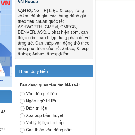
VN House
VẬN ĐỘNG TRỊ LIỆU &nbsp;Trong
khám, đánh giá, các thang đánh giá
theo tiêu chuẩn quốc tế:
ASHWORTH, GMFM, GMFCS,
DENVER, ASQ… phát hiện sớm, can
thiệp sớm, can thiệp đúng phác đồ với
từng trẻ. Can thiệp vận động thô theo
mốc phát triển của trẻ: &nbsp; &nbsp;
&nbsp; &nbsp; &nbsp;Kiểm...
Thăm dò ý kiến
Bạn đang quan tâm tìm hiểu về:
Vận động trị liệu
Ngôn ngữ trị liệu
Điện trị liệu
43
Xoa bóp bấm huyệt
Vật lý trị liệu hô hấp
874
Can thiệp vận động sớm