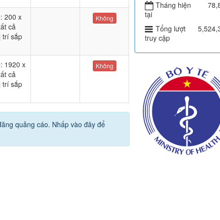
Tháng hiện
78,
tại
c
: 200 x
Không
tất cả
Tổng lượt
5,524,
 trí sắp
truy cập
c
: 1920 x
Không
tất cả
 trí sắp
 đăng quảng cáo. Nhấp vào đây để