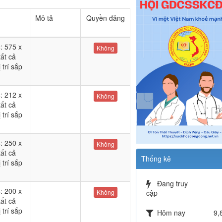
Mô tả
Quyền đăng
c
: 575 x
Không
tất cả
 trí sắp
c
: 212 x
Không
tất cả
 trí sắp
c
: 250 x
Không
tất cả
Thống kê
 trí sắp
Đang truy
c
: 200 x
Không
cập
tất cả
 trí sắp
Hôm nay
9,