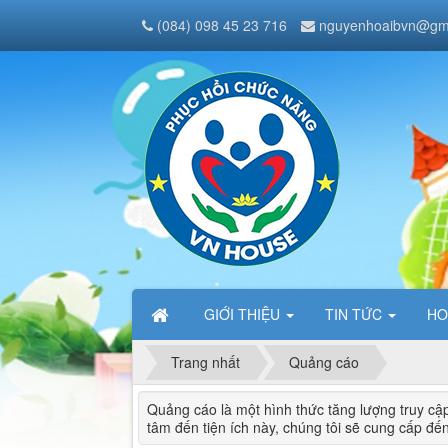
(084) 098 45 23 716
nguyenhoaibvn@gm
GIỚI THIỆU
TIN TỨC
HO
Trang nhất
Quảng cáo
Quảng cáo là một hình thức tăng lượng truy c
tâm đến tiện ích này, chúng tôi sẽ cung cấp đế