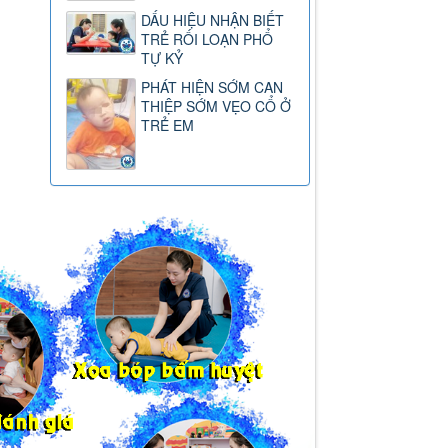
DẤU HIỆU NHẬN BIẾT
TRẺ RỐI LOẠN PHỔ
TỰ KỶ
PHÁT HIỆN SỚM CAN
THIỆP SỚM VẸO CỔ Ở
TRẺ EM