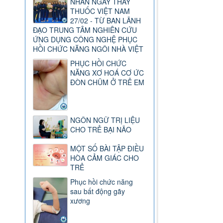
NHÂN NGÀY THẦY
THUỐC VIỆT NAM
27/02 - TỪ BAN LÃNH
ĐẠO TRUNG TÂM NGHIÊN CỨU
ỨNG DỤNG CÔNG NGHỆ PHỤC
HỒI CHỨC NĂNG NGÔI NHÀ VIỆT
PHỤC HỒI CHỨC
NĂNG XƠ HOÁ CƠ ỨC
ĐÒN CHŨM Ở TRẺ EM
NGÔN NGỮ TRỊ LIỆU
CHO TRẺ BẠI NÃO
MỘT SỐ BÀI TẬP ĐIỀU
HÒA CẢM GIÁC CHO
TRẺ
Phục hồi chức năng
sau bất động gãy
xương