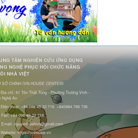
UNG TÂM NGHIÊN CỨU ỨNG DỤNG
NG NGHỆ PHỤC HỒI CHỨC NĂNG
ÔI NHÀ VIỆT
(
)
 SỞ CHÍNH
VN HOUSE CENTER
Địa chỉ:
61 Tôn Thất Tùng - Phường Trường Vinh -
h Nghệ An
Điện thoại:
+84-098 45 23 716
+840984.766 736
Fax:
+84-098 45 23 716
Email:
nguyenhoaibvn@gmail.com
Website:
https://vnhouse.vn