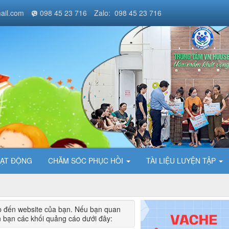
ail.com
098 45 23 716
Zalo: 098 45 23 716
ẠT ĐỘNG
CHĂM SÓC PHỤC HỒI
TÀI LIỆU LUYỆN TẬP
ập đến website của bạn. Nếu bạn quan
n bạn các khối quảng cáo dưới đây: