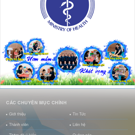
CÁC CHUYÊN MỤC CHÍNH
Giới thiệu
Tin Tức
Thành viên
Liên hệ
Thăm dò ý kiến
Quảng cáo