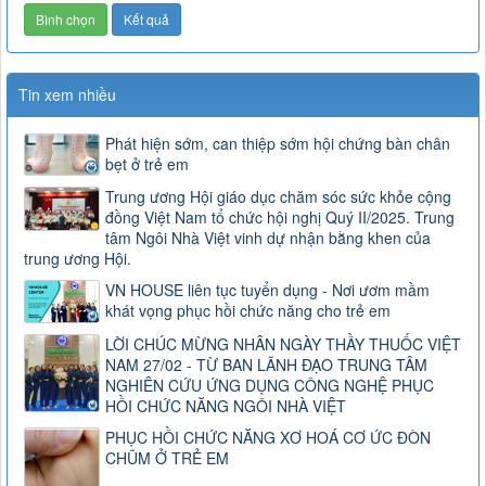
Tin xem nhiều
Phát hiện sớm, can thiệp sớm hội chứng bàn chân
bẹt ở trẻ em
Trung ương Hội giáo dục chăm sóc sức khỏe cộng
đồng Việt Nam tổ chức hội nghị Quý II/2025. Trung
tâm Ngôi Nhà Việt vinh dự nhận bằng khen của
trung ương Hội.
VN HOUSE liên tục tuyển dụng - Nơi ươm mầm
khát vọng phục hồi chức năng cho trẻ em
LỜI CHÚC MỪNG NHÂN NGÀY THẦY THUỐC VIỆT
NAM 27/02 - TỪ BAN LÃNH ĐẠO TRUNG TÂM
NGHIÊN CỨU ỨNG DỤNG CÔNG NGHỆ PHỤC
HỒI CHỨC NĂNG NGÔI NHÀ VIỆT
PHỤC HỒI CHỨC NĂNG XƠ HOÁ CƠ ỨC ĐÒN
CHŨM Ở TRẺ EM