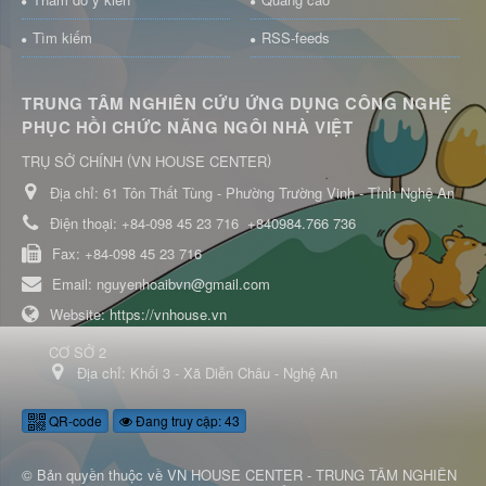
Tìm kiếm
RSS-feeds
TRUNG TÂM NGHIÊN CỨU ỨNG DỤNG CÔNG NGHỆ
PHỤC HỒI CHỨC NĂNG NGÔI NHÀ VIỆT
(
)
TRỤ SỞ CHÍNH
VN HOUSE CENTER
Địa chỉ:
61 Tôn Thất Tùng - Phường Trường Vinh - Tỉnh Nghệ An
Điện thoại:
+84-098 45 23 716
+840984.766 736
Fax:
+84-098 45 23 716
Email:
nguyenhoaibvn@gmail.com
Website:
https://vnhouse.vn
CƠ SỞ 2
Địa chỉ:
Khối 3 - Xã Diễn Châu - Nghệ An
QR-code
Đang truy cập: 43
© Bản quyền thuộc về
VN HOUSE CENTER - TRUNG TÂM NGHIÊN