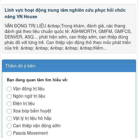
Lĩnh vực hoạt động trung tâm nghiên cứu phục hồi chức
năng VN House
VẬN ĐỘNG TRỊ LIỆU &nbsp;Trong khám, đánh giá, các thang
đánh giá theo tiêu chuẩn quốc tế: ASHWORTH, GMFM, GMFCS,
DENVER, ASQ… phát hiện sớm, can thiệp sớm, can thiệp đúng
phác đồ với từng trẻ. Can thiệp vận động thô theo mốc phát triển
của trẻ: &nbsp; &nbsp; &nbsp; &nbsp; &nbsp;Kiểm...
Thăm dò ý kiến
Bạn đang quan tâm tìm hiểu về:
Vận động trị liệu
Ngôn ngữ trị liệu
Điện trị liệu
Xoa bóp bấm huyệt
Vật lý trị liệu hô hấp
Can thiệp vận động sớm
Pascia Movement