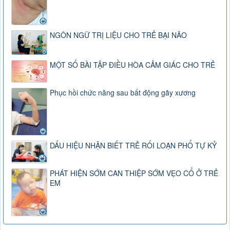
NGÔN NGỮ TRỊ LIỆU CHO TRẺ BẠI NÃO
MỘT SỐ BÀI TẬP ĐIỀU HÒA CẢM GIÁC CHO TRẺ
Phục hồi chức năng sau bất động gãy xương
DẤU HIỆU NHẬN BIẾT TRẺ RỐI LOẠN PHỔ TỰ KỶ
PHÁT HIỆN SỚM CAN THIỆP SỚM VẸO CỔ Ở TRẺ
EM