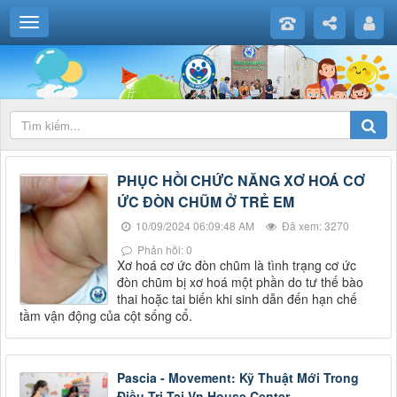
PHỤC HỒI CHỨC NĂNG XƠ HOÁ CƠ
ỨC ĐÒN CHŨM Ở TRẺ EM
10/09/2024 06:09:48 AM
Đã xem: 3270
Phản hồi: 0
Xơ hoá cơ ức đòn chũm là tình trạng cơ ức
đòn chũm bị xơ hoá một phần do tư thế bào
thai hoặc tai biến khi sinh dẫn đến hạn chế
tầm vận động của cột sống cổ.
Pascia - Movement: Kỹ Thuật Mới Trong
Điều Trị Tại Vn House Center