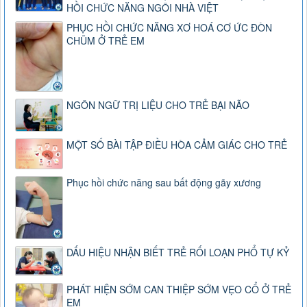
HỒI CHỨC NĂNG NGÔI NHÀ VIỆT
PHỤC HỒI CHỨC NĂNG XƠ HOÁ CƠ ỨC ĐÒN
CHŨM Ở TRẺ EM
NGÔN NGỮ TRỊ LIỆU CHO TRẺ BẠI NÃO
MỘT SỐ BÀI TẬP ĐIỀU HÒA CẢM GIÁC CHO TRẺ
Phục hồi chức năng sau bất động gãy xương
DẤU HIỆU NHẬN BIẾT TRẺ RỐI LOẠN PHỔ TỰ KỶ
PHÁT HIỆN SỚM CAN THIỆP SỚM VẸO CỔ Ở TRẺ
EM