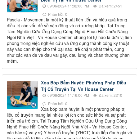
09/06/2024 11:32:00 PM
Đã xem: 2451
Phản hồi: 0
Pascia - Movement là một kỹ thuật tiên tiến và hiệu quả trong
điều trị các vấn đề về vận động và cơ xương khớp. Tại Trung
Tâm Nghiên Cứu Ứng Dụng Công Nghệ Phục Hồi Chức Năng
Ngôi Nhà Việt - Vn House Center, chúng tôi tự hào là đơn vị tiên
phong trong việc nghiên cứu và ứng dụng thành công kỹ thuật
này vào can thiệp cho trẻ bại não, trẻ chậm phát triển, cũng
như các vấn đề về đau vai gáy, đau lưng và chấn thương phần
mềm.
Xoa Bóp Bấm Huyệt: Phương Pháp Điều
Trị Cổ Truyền Tại Vn House Center
09/06/2024 11:16:00 PM
Đã xem: 2210
Phản hồi: 0
Xoa bóp bấm huyệt là một phương pháp trị
liệu cổ truyền mang lại nhiều lợi ích cho sức khỏe và sự phát
triển của trẻ em. Tại Trung Tâm Nghiên Cứu Ứng Dụng Công
Nghệ Phục Hồi Chức Năng Ngôi Nhà Việt - Vn House Center,
các bác sỹ và y sỹ Y học cổ truyền (YHCT) trực tiếp đánh giá và
lên phác đồ trị liệu, đảm bảo mang lại hiệu quả tối ưu và an