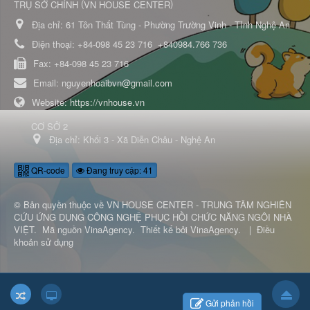
(
)
TRỤ SỞ CHÍNH
VN HOUSE CENTER
Địa chỉ:
61 Tôn Thất Tùng - Phường Trường Vinh - Tỉnh Nghệ An
Điện thoại:
+84-098 45 23 716
+840984.766 736
Fax:
+84-098 45 23 716
Email:
nguyenhoaibvn@gmail.com
Website:
https://vnhouse.vn
CƠ SỞ 2
Địa chỉ:
Khối 3 - Xã Diễn Châu - Nghệ An
QR-code
Đang truy cập: 41
© Bản quyền thuộc về
VN HOUSE CENTER - TRUNG TÂM NGHIÊN
CỨU ỨNG DỤNG CÔNG NGHỆ PHỤC HỒI CHỨC NĂNG NGÔI NHÀ
VIỆT
.
Mã nguồn
VinaAgency
.
Thiết kế bởi
VinaAgency
.
|
Điều
khoản sử dụng
Gửi phản hồi