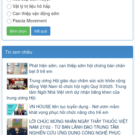
Vật lý trị liệu hô hấp
Can thiệp vận động sớm
Pascia Movement
Tin xem nhiều
Phát hiện sớm, can thiệp sớm hội chứng bàn chân
bẹt ở trẻ em
Trung ương Hội giáo dục chăm sóc sức khỏe cộng
đồng Việt Nam tổ chức hội nghị Quý II/2025. Trung
tâm Ngôi Nhà Việt vinh dự nhận bằng khen của
trung ương Hội.
VN HOUSE liên tục tuyển dụng - Nơi ươm mầm
khát vọng phục hồi chức năng cho trẻ em
LỜI CHÚC MỪNG NHÂN NGÀY THẦY THUỐC VIỆT
NAM 27/02 - TỪ BAN LÃNH ĐẠO TRUNG TÂM
NGHIÊN CỨU ỨNG DỤNG CÔNG NGHỆ PHỤC