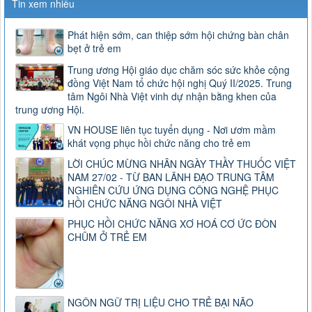
Tin xem nhiều
Phát hiện sớm, can thiệp sớm hội chứng bàn chân
bẹt ở trẻ em
Trung ương Hội giáo dục chăm sóc sức khỏe cộng
đồng Việt Nam tổ chức hội nghị Quý II/2025. Trung
tâm Ngôi Nhà Việt vinh dự nhận bằng khen của
trung ương Hội.
VN HOUSE liên tục tuyển dụng - Nơi ươm mầm
khát vọng phục hồi chức năng cho trẻ em
LỜI CHÚC MỪNG NHÂN NGÀY THẦY THUỐC VIỆT
NAM 27/02 - TỪ BAN LÃNH ĐẠO TRUNG TÂM
NGHIÊN CỨU ỨNG DỤNG CÔNG NGHỆ PHỤC
HỒI CHỨC NĂNG NGÔI NHÀ VIỆT
PHỤC HỒI CHỨC NĂNG XƠ HOÁ CƠ ỨC ĐÒN
CHŨM Ở TRẺ EM
NGÔN NGỮ TRỊ LIỆU CHO TRẺ BẠI NÃO