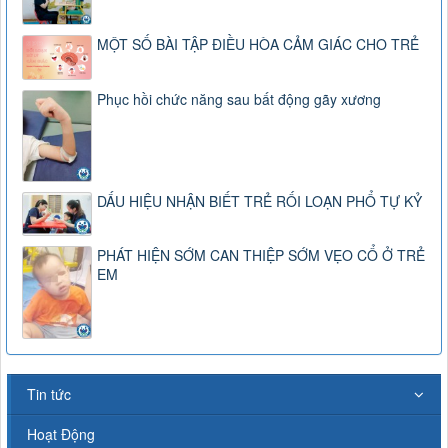
MỘT SỐ BÀI TẬP ĐIỀU HÒA CẢM GIÁC CHO TRẺ
Phục hồi chức năng sau bất động gãy xương
DẤU HIỆU NHẬN BIẾT TRẺ RỐI LOẠN PHỔ TỰ KỶ
PHÁT HIỆN SỚM CAN THIỆP SỚM VẸO CỔ Ở TRẺ
EM
Tin tức
Hoạt Động