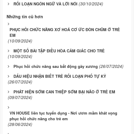
(30/10/2024)
RỐI LOẠN NGÔN NGỮ VÀ LỜI NÓI
Những tin cũ hơn
PHỤC HỒI CHỨC NĂNG XƠ HOÁ CƠ ỨC ĐÒN CHŨM Ở TRẺ
EM
(10/09/2024)
MỘT SỐ BÀI TẬP ĐIỀU HÒA CẢM GIÁC CHO TRẺ
(10/09/2024)
(26/07/2024)
Phục hồi chức năng sau bất động gãy xương
DẤU HIỆU NHẬN BIẾT TRẺ RỐI LOẠN PHỔ TỰ KỶ
(26/07/2024)
PHÁT HIỆN SỚM CAN THIỆP SỚM BẠI NÃO Ở TRẺ EM
(09/07/2024)
VN HOUSE liên tục tuyển dụng - Nơi ươm mầm khát vọng
phục hồi chức năng cho trẻ em
(28/06/2024)