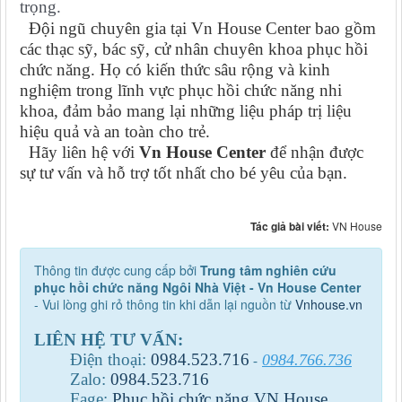
trọng.
Đội ngũ chuyên gia tại Vn House Center bao gồm
các thạc sỹ, bác sỹ, cử nhân chuyên khoa phục hồi
chức năng
.
Họ có kiến thức sâu rộng và kinh
nghiệm trong lĩnh vực phục hồi chức năng nhi
khoa, đảm bảo mang lại những liệu pháp trị liệu
hiệu quả và an toàn cho trẻ.
Hãy liên hệ với
Vn House Center
để nhận được
sự tư vấn và hỗ trợ tốt nhất cho bé yêu của bạn.
Tác giả bài viết:
VN House
Thông tin được cung cấp bởi
Trung tâm nghiên cứu
phục hồi chức năng Ngôi Nhà Việt - Vn House Center
- Vui lòng ghi rỏ thông tin khi dẫn lại nguồn từ
Vnhouse.vn
LIÊN HỆ TƯ VẤN:
Điện thoại:
0984
.
523
.
716
0984.766.736
-
Zalo:
0984
.
523
.
716
Fage:
Phục hồi chức năng VN House