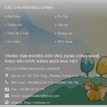
CÁC CHUYÊN MỤC CHÍNH
Giới thiệu
Tin Tức
Thành viên
Liên hệ
Thăm dò ý kiến
Quảng cáo
Tìm kiếm
RSS-feeds
TRUNG TÂM NGHIÊN CỨU ỨNG DỤNG CÔNG NGHỆ
PHỤC HỒI CHỨC NĂNG NGÔI NHÀ VIỆT
(
)
TRỤ SỞ CHÍNH
VN HOUSE CENTER
Địa chỉ:
61 Tôn Thất Tùng - Phường Trường Vinh - Tỉnh Nghệ An
Điện thoại:
+84-098 45 23 716
+840984.766 736
Fax:
+84-098 45 23 716
Email:
nguyenhoaibvn@gmail.com
Website:
https://vnhouse.vn