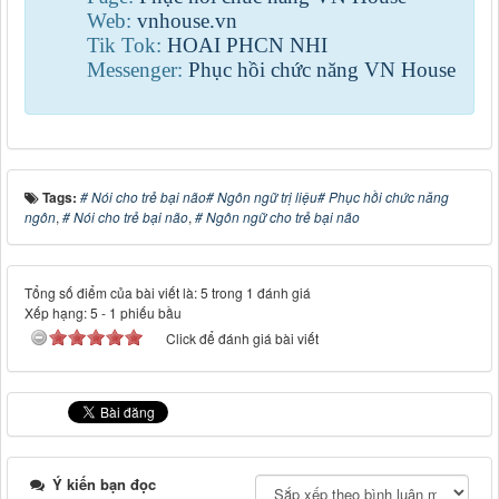
Web:
vnhouse.vn
Tik Tok:
HOAI PHCN NHI
Messenger:
Phục hồi chức năng VN House
Tags:
# Nói cho trẻ bại não# Ngôn ngữ trị liệu# Phục hồi chức năng
ngôn
,
# Nói cho trẻ bại não
,
# Ngôn ngữ cho trẻ bại não
Tổng số điểm của bài viết là: 5 trong 1 đánh giá
Xếp hạng:
5
-
1
phiếu bầu
Click để đánh giá bài viết
Ý kiến bạn đọc