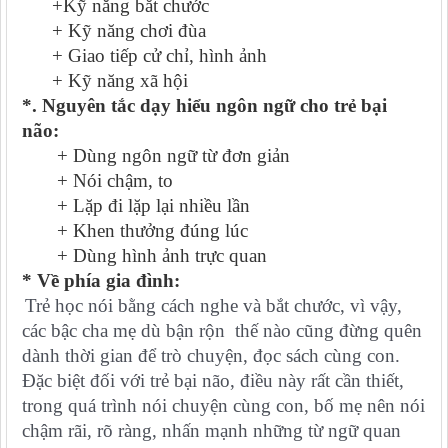
+Kỹ năng bắt chước
+ Kỹ năng chơi đùa
+ Giao tiếp cử chỉ, hình ảnh
+ Kỹ năng xã hội
*. Nguyên tắc dạy hiểu ngôn ngữ cho trẻ bại
não:
+ Dùng ngôn ngữ từ đơn giản
+ Nói chậm, to
+ Lặp đi lặp lại nhiều lần
+ Khen thưởng đúng lúc
+ Dùng hình ảnh trực quan
* Về phía gia đình:
Trẻ học nói bằng cách nghe và bắt chước, vì vậy,
các bậc cha mẹ dù bận rộn thế nào cũng đừng quên
dành thời gian để trò chuyện, đọc sách cùng con.
Đặc biệt đối với trẻ bại não, điều này rất cần thiết,
trong quá trình nói chuyện cùng con, bố mẹ nên nói
chậm rãi, rõ ràng, nhấn mạnh những từ ngữ quan