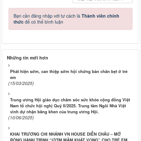
Bạn cần đăng nhập với tư cách là
Thành viên chính
thức
để có thể bình luận
Những tin mới hơn
Phát hiện sớm, can thiệp sớm hội chứng bàn chân bẹt ở trẻ
em
(15/03/2025)
Trung ương Hội giáo dục chăm sóc sức khỏe cộng đồng Việt
Nam tổ chức hội nghị Quý II/2025. Trung tâm Ngôi Nhà Việt
vinh dự nhận bằng khen của trung ương Hội.
(10/06/2025)
KHAI TRƯƠNG CHI NHÁNH VN HOUSE DIỄN CHÂU – MỞ
RỘNG HÀNH TRÌNH “ƯƠM MẦM KHÁT VỌNG” CHO TRẺ EM