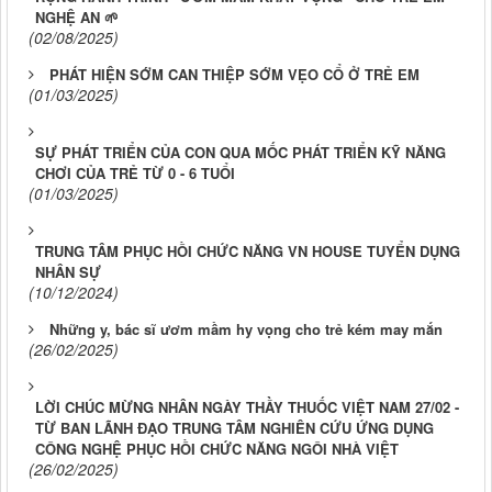
NGHỆ AN 🌱
(02/08/2025)
PHÁT HIỆN SỚM CAN THIỆP SỚM VẸO CỔ Ở TRẺ EM
(01/03/2025)
SỰ PHÁT TRIỂN CỦA CON QUA MỐC PHÁT TRIỂN KỸ NĂNG
CHƠI CỦA TRẺ TỪ 0 - 6 TUỔI
(01/03/2025)
TRUNG TÂM PHỤC HỒI CHỨC NĂNG VN HOUSE TUYỂN DỤNG
NHÂN SỰ
(10/12/2024)
Những y, bác sĩ ươm mầm hy vọng cho trẻ kém may mắn
(26/02/2025)
LỜI CHÚC MỪNG NHÂN NGÀY THẦY THUỐC VIỆT NAM 27/02 -
TỪ BAN LÃNH ĐẠO TRUNG TÂM NGHIÊN CỨU ỨNG DỤNG
CÔNG NGHỆ PHỤC HỒI CHỨC NĂNG NGÔI NHÀ VIỆT
(26/02/2025)