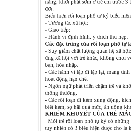
nặng, khởi phát sớm ở trẻ em trước 3 t
đời.
Biểu hiện rối loạn phổ tự kỷ biểu hiện
- Tương tác xã hội;
- Giao tiếp;
- Hành vi định hình, ý thích thu hẹp.
Các đặc trưng của rối loạn phổ tự 
- Suy giảm chất lượng quan hệ xã hội:
ứng xã hội với trẻ khác, không chơi
v
bạn, hòa nhập.
- Các hành vi lặp đi lặp lại, mang tín
hoạt động hạn chế.
- Ngôn ngữ phát triển chậm trễ và khôn
thông thường.
- Các rối loạn đi kèm xung động, kíc
biết kém, sợ hãi quá mức, ăn uống kh
KHIẾM KHUYẾT CỦA TRẺ MẮC
Mỗi trẻ rối loạn phổ tự kỷ có những 
tuy nhiên có 3 biểu hiện được cho là 