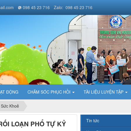
ail.com
098 45 23 716
Zalo: 098 45 23 716
ẠT ĐỘNG
CHĂM SÓC PHỤC HỒI
TÀI LIỆU LUYỆN TẬP
 Sức Khoẻ
Tin tức
RỐI LOẠN PHỔ TỰ KỶ