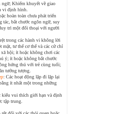
n ngữ; Khiếm khuyết về giao
 vi định hình.
ặc hoàn toàn chưa phát triển
g tác, bắt chước ngôn ngữ, suy
uy trì một đối thoại với người
 rệt trong các hành vi không lời
 mặt, tư thế cơ thể và các cử chỉ
 xã hội; ít hoặc không chơi các
chú ý; ít hoặc không bắt chước
ông hứng thú với trẻ cùng tuổi;
cần tưởng tượng.
ẹp
: Các hoạt động lặp đi lặp lại
 bằng ít nhất một trong những
iểu vui thích giới hạn và định
 tập trung.
t đối với các thói quen hoặc