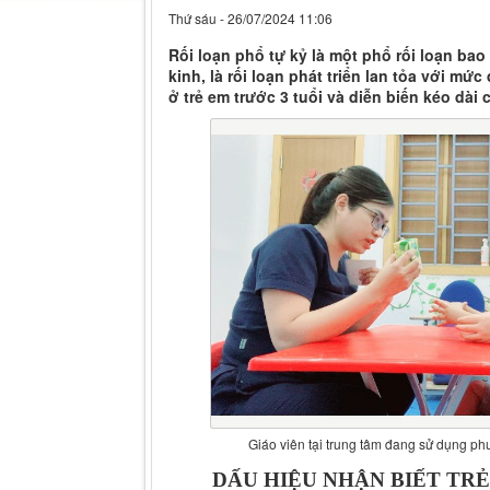
Thứ sáu - 26/07/2024 11:06
Rối loạn phổ tự kỷ là một phổ rối loạn bao
kinh, là rối loạn phát triển lan tỏa với m
ở trẻ em trước 3 tuổi và diễn biến kéo dài 
Giáo viên tại trung tâm đang sử dụng p
DẤU HIỆU NHẬN BIẾT TRẺ 