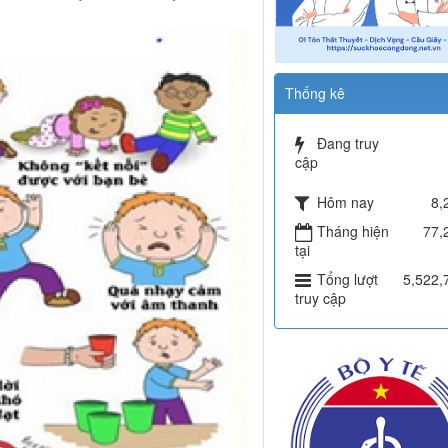
Thống kê
Đang truy
cập
Hôm nay
8,
Tháng hiện
77,
tại
Tổng lượt
5,522,
truy cập