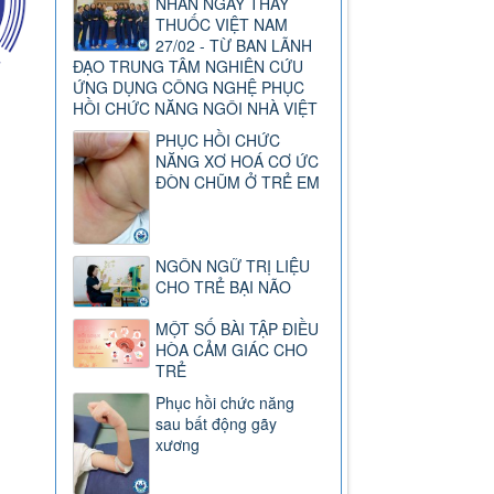
NHÂN NGÀY THẦY
THUỐC VIỆT NAM
27/02 - TỪ BAN LÃNH
ĐẠO TRUNG TÂM NGHIÊN CỨU
ỨNG DỤNG CÔNG NGHỆ PHỤC
HỒI CHỨC NĂNG NGÔI NHÀ VIỆT
PHỤC HỒI CHỨC
NĂNG XƠ HOÁ CƠ ỨC
ĐÒN CHŨM Ở TRẺ EM
NGÔN NGỮ TRỊ LIỆU
CHO TRẺ BẠI NÃO
MỘT SỐ BÀI TẬP ĐIỀU
HÒA CẢM GIÁC CHO
TRẺ
Phục hồi chức năng
sau bất động gãy
xương