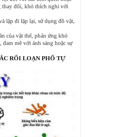
 thay đổi, khó thích nghi với
lặp đi lặp lại, sử dụng đồ vật,
n của vật thể, phản ứng khó
ó, đam mê với ánh sáng hoặc sự
ẮC RỐI LOẠN PHỔ TỰ