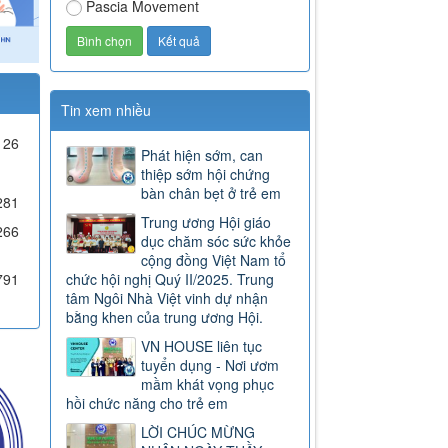
Pascia Movement
Tin xem nhiều
26
Phát hiện sớm, can
thiệp sớm hội chứng
bàn chân bẹt ở trẻ em
281
Trung ương Hội giáo
266
dục chăm sóc sức khỏe
cộng đồng Việt Nam tổ
791
chức hội nghị Quý II/2025. Trung
tâm Ngôi Nhà Việt vinh dự nhận
bằng khen của trung ương Hội.
VN HOUSE liên tục
tuyển dụng - Nơi ươm
mầm khát vọng phục
hồi chức năng cho trẻ em
LỜI CHÚC MỪNG