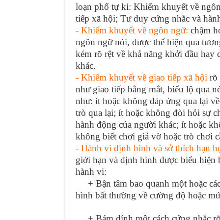
loạn phổ tự kỉ: Khiếm khuyết về ngô
tiếp xã hội; Tư duy cứng nhắc và hành
- Khiếm khuyết về ngôn ngữ:
chậm ho
ngôn ngữ nói, được thể hiện qua tươn
kém rõ rệt về khả năng khởi đầu hay d
khác.
-
Khiếm khuyết về giao tiếp xã hội
rõ
như giao tiếp bằng mắt, biểu lộ qua nét
như: ít hoặc không đáp ứng qua lại về
trò qua lại; ít hoặc không đòi hỏi sự 
hành động của người khác; ít hoặc kh
không biết chơi giả vờ hoặc trò chơi 
- Hành vi định hình và sở thích hạn h
giới hạn và định hình được biểu hiện
hành vi:
+ Bận tâm bao quanh một hoặc các k
hình bất thường về cường độ hoặc mức
+ Bám dính một cách cứng nhắc rõ rệ