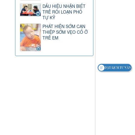
DẤU HIỆU NHẬN BIẾT
TRẺ RỐI LOẠN PHỔ
TỰ KỶ
PHÁT HIỆN SỚM CAN
THIỆP SỚM VẸO CỔ Ở
TRẺ EM