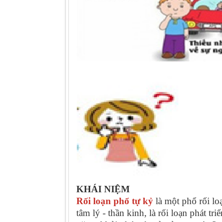
KHÁI NIỆM
Rối loạn phổ tự kỷ
là một phổ rối l
tâm lý - thần kinh, là rối loạn phát tr