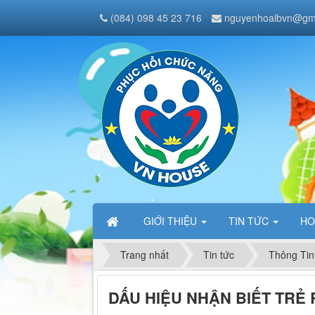
(084) 098 45 23 716
nguyenhoaibvn@gm
GIỚI THIỆU
TIN TỨC
HO
Trang nhất
Tin tức
Thông Tin
DẤU HIỆU NHẬN BIẾT TRẺ 