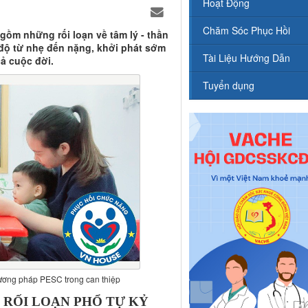
Hoạt Động
Chăm Sóc Phục Hồi
 gồm những rối loạn về tâm lý - thần
ức độ từ nhẹ đến nặng, khởi phát sớm
Tài Liệu Hướng Dẫn
cả cuộc đời.
Tuyển dụng
hương pháp PESC trong can thiệp
RỐI LOẠN PHỔ TỰ KỶ