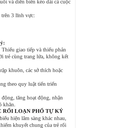
uổi và diễn biến kéo dài cả cuộc
 trên 3 lĩnh vực:
kỷ:
 Thiếu giao tiếp và thiếu phản
ới trẻ cùng trang lứa, không kết
h rập khuôn, các sở thích hoặc
g theo quy luật tiến triển
h động, tăng hoạt động, nhận
ó khăn.
 RỐI LOẠN PHỔ TỰ KỶ
biểu hiện lâm sàng khác nhau,
khiếm khuyết chung của trẻ rối