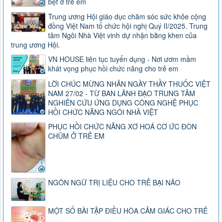
bẹt ở trẻ em
Trung ương Hội giáo dục chăm sóc sức khỏe cộng
đồng Việt Nam tổ chức hội nghị Quý II/2025. Trung
tâm Ngôi Nhà Việt vinh dự nhận bằng khen của
trung ương Hội.
VN HOUSE liên tục tuyển dụng - Nơi ươm mầm
khát vọng phục hồi chức năng cho trẻ em
LỜI CHÚC MỪNG NHÂN NGÀY THẦY THUỐC VIỆT
NAM 27/02 - TỪ BAN LÃNH ĐẠO TRUNG TÂM
NGHIÊN CỨU ỨNG DỤNG CÔNG NGHỆ PHỤC
HỒI CHỨC NĂNG NGÔI NHÀ VIỆT
PHỤC HỒI CHỨC NĂNG XƠ HOÁ CƠ ỨC ĐÒN
CHŨM Ở TRẺ EM
NGÔN NGỮ TRỊ LIỆU CHO TRẺ BẠI NÃO
MỘT SỐ BÀI TẬP ĐIỀU HÒA CẢM GIÁC CHO TRẺ