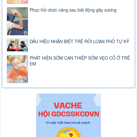
Phục hồi chức năng sau bất động gãy xương
DẤU HIỆU NHẬN BIẾT TRẺ RỐI LOẠN PHỔ TỰ KỶ
PHÁT HIỆN SỚM CAN THIỆP SỚM VẸO CỔ Ở TRẺ
EM