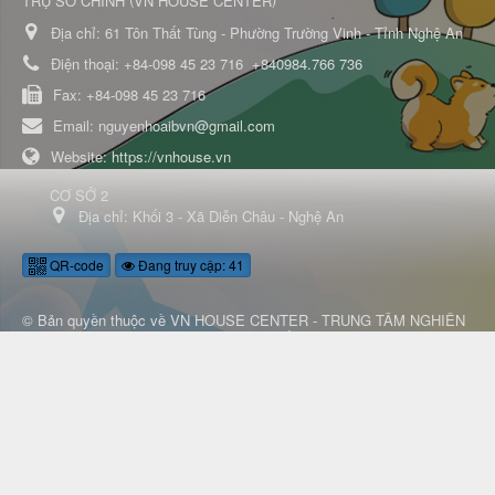
TRỤ SỞ CHÍNH
VN HOUSE CENTER
Địa chỉ:
61 Tôn Thất Tùng - Phường Trường Vinh - Tỉnh Nghệ An
Điện thoại:
+84-098 45 23 716
+840984.766 736
Fax:
+84-098 45 23 716
Email:
nguyenhoaibvn@gmail.com
Website:
https://vnhouse.vn
CƠ SỞ 2
Địa chỉ:
Khối 3 - Xã Diễn Châu - Nghệ An
QR-code
Đang truy cập: 41
© Bản quyền thuộc về
VN HOUSE CENTER - TRUNG TÂM NGHIÊN
CỨU ỨNG DỤNG CÔNG NGHỆ PHỤC HỒI CHỨC NĂNG NGÔI NHÀ
VIỆT
.
Mã nguồn
VinaAgency
.
Thiết kế bởi
VinaAgency
.
|
Điều
khoản sử dụng