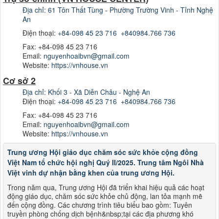
Địa chỉ: 61 Tôn Thất Tùng - Phường Trường Vinh - Tỉnh Nghệ
An
Điện thoại:
+84-098 45 23 716
+840984.766 736
Fax: +84-098 45 23 716
Email:
nguyenhoaibvn@gmail.com
Website:
https://vnhouse.vn
Cơ sở 2
Địa chỉ: Khối 3 - Xã Diễn Châu - Nghệ An
Điện thoại:
+84-098 45 23 716
+840984.766 736
Fax: +84-098 45 23 716
Email:
nguyenhoaibvn@gmail.com
Website:
https://vnhouse.vn
Trung ương Hội giáo dục chăm sóc sức khỏe cộng đồng
Việt Nam tổ chức hội nghị Quý II/2025. Trung tâm Ngôi Nhà
Việt vinh dự nhận bằng khen của trung ương Hội.
Trong năm qua, Trung ương Hội đã triển khai hiệu quả các hoạt
động giáo dục, chăm sóc sức khỏe chủ động, lan tỏa mạnh mẽ
đến cộng đồng. Các chương trình tiêu biểu bao gồm: Tuyên
truyền phòng chống dịch bệnh&nbsp;tại các địa phương khó