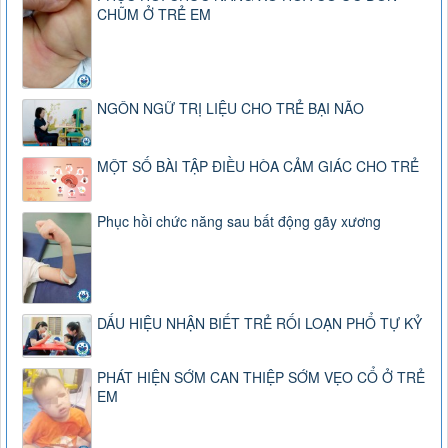
CHŨM Ở TRẺ EM
NGÔN NGỮ TRỊ LIỆU CHO TRẺ BẠI NÃO
MỘT SỐ BÀI TẬP ĐIỀU HÒA CẢM GIÁC CHO TRẺ
Phục hồi chức năng sau bất động gãy xương
DẤU HIỆU NHẬN BIẾT TRẺ RỐI LOẠN PHỔ TỰ KỶ
PHÁT HIỆN SỚM CAN THIỆP SỚM VẸO CỔ Ở TRẺ
EM