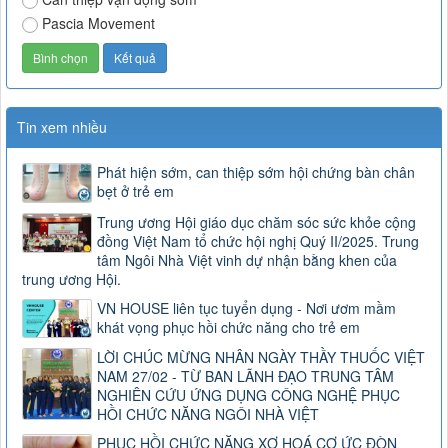
Pascia Movement
Tin xem nhiều
Phát hiện sớm, can thiệp sớm hội chứng bàn chân
bẹt ở trẻ em
Trung ương Hội giáo dục chăm sóc sức khỏe cộng
đồng Việt Nam tổ chức hội nghị Quý II/2025. Trung
tâm Ngôi Nhà Việt vinh dự nhận bằng khen của
trung ương Hội.
VN HOUSE liên tục tuyển dụng - Nơi ươm mầm
khát vọng phục hồi chức năng cho trẻ em
LỜI CHÚC MỪNG NHÂN NGÀY THẦY THUỐC VIỆT
NAM 27/02 - TỪ BAN LÃNH ĐẠO TRUNG TÂM
NGHIÊN CỨU ỨNG DỤNG CÔNG NGHỆ PHỤC
HỒI CHỨC NĂNG NGÔI NHÀ VIỆT
PHỤC HỒI CHỨC NĂNG XƠ HOÁ CƠ ỨC ĐÒN