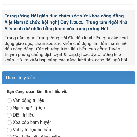
Trung ương Hội giáo dục chăm sóc sức khỏe cộng đồng
Việt Nam tổ chức hội nghị Quý II/2025. Trung tâm Ngôi Nhà
Việt vinh dự nhận bằng khen của trung ương Hội.
Trong năm qua, Trung ương Hội đã triển khai hiệu quả các hoạt
động giáo dục, chăm sóc sức khỏe chủ động, lan tỏa mạnh mẽ
đến cộng đồng. Các chương trình tiêu biểu bao gồm: Tuyên
truyền phòng chống dịch bệnh&nbsp;tại các địa phương khó
khăn. Hỗ trợ và&nbsp;nâng cao năng lực&nbsp;cho đội ngũ hội...
Thăm dò ý kiến
Bạn đang quan tâm tìm hiểu về:
Vận động trị liệu
Ngôn ngữ trị liệu
Điện trị liệu
Xoa bóp bấm huyệt
Vật lý trị liệu hô hấp
Can thiệp vận động sớm