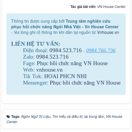
Tác giả bài viết:
VN House Center
Thông tin được cung cấp bởi
Trung tâm nghiên cứu
phục hồi chức năng Ngôi Nhà Việt - Vn House Center
- Vui lòng ghi rỏ thông tin khi dẫn lại nguồn từ
Vnhouse.vn
LIÊN HỆ TƯ VẤN:
Điện thoại:
0984
.
523
.
716
0984.766.736
-
Zalo:
0984
.
523
.
716
Fage:
Phục hồi chức năng VN House
Web:
vnhouse.vn
Tik Tok:
HOAI PHCN NHI
Messenger:
Phục hồi chức năng VN House
Tags:
Ngôn Ngữ Trị Liệu
,
Tìm hiểu và điều trị
,
tại trung tâm
,
VN House
Center