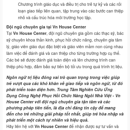
Chương trình giáo dục và điều trị cho trẻ tự kỷ và các rối
loạn giao tiếp liên quan, tập trung vào các bước can thiệp
nhỏ và cấu trúc hóa môi trường học tập.
Đội ngũ chuyên gia tại Vn House Center
Tại
Vn House Center
, đội ngũ chuyên gia gồm các thạc sỹ, bác
sỹ chuyên khoa thần kinh, phục hồi chức năng, chuyên gia tâm
lý, giáo viên giáo dục đặc biệt và giáo viên mầm non cùng nhau
làm việc để đánh giá và can thiệp cho từng trường hợp cụ thể.
Các bé sẽ được đánh giá toàn diện và lên chương trình can
thiệp phù hợp, đảm bảo sự tiến bộ tối ưu trong quá trình trị liệu.
Ngôn ngữ trị liệu đóng vai trò quan trọng trong việc giúp
trẻ vượt qua các khó khăn về giao tiếp và ngôn ngữ, từ đó
phát triển toàn diện hơn. Trung Tâm Nghiên Cứu Ứng
Dụng Công Nghệ Phục Hồi Chức Năng Ngôi Nhà Việt - Vn
House Center với đội ngũ chuyên gia tận tâm và các
phương pháp tiên tiến, là địa chỉ đáng tin cậy để mang
đến cho trẻ những giải pháp tốt nhất, giúp trẻ hòa nhập và
phát triển một cách tự nhiên và hiệu quả.
Hãy liên hệ với
Vn House Center
để nhận được sự tư vấn và