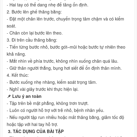
- Hai tay có thể dang nhẹ để tăng ổn định.
2. Bước lên ghế thăng bằng:
- Đặt một chân lên trước, chuyển trọng tâm chậm và có kiểm
soát.
- Chân còn lại bước lên theo.
3. Đi trên cầu thăng bằng:
- Tiến từng bước nhỏ, bước gót–mũi hoặc bước tự nhiên theo
khả năng.
- Mắt nhìn về phía trước, không nhìn xuống chân quá lâu.
- Giữ thân người thẳng, bụng hơi siết để ổn định thân mình.
4. Kết thúc:
- Bước xuống nhẹ nhàng, kiểm soát trọng tâm.
- Nghỉ vài giây trước khi thực hiện lại.
📌 Lưu ý an toàn
- Tập trên bề mặt phẳng, không trơn trượt.
- Luôn có người hỗ trợ với trẻ nhỏ, bệnh nhân yếu.
- Nếu người tập run nhiều hoặc mất thăng bằng, giảm tốc độ
hoặc tập với hai tay hỗ trợ.
3. TÁC DỤNG CỦA BÀI TẬP