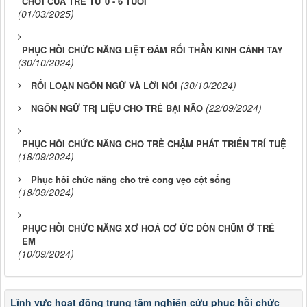
CHƠI CỦA TRẺ TỪ 0 - 6 TUỔI
(01/03/2025)
PHỤC HỒI CHỨC NĂNG LIỆT ĐÁM RỐI THẦN KINH CÁNH TAY
(30/10/2024)
(30/10/2024)
RỐI LOẠN NGÔN NGỮ VÀ LỜI NÓI
(22/09/2024)
NGÔN NGỮ TRỊ LIỆU CHO TRẺ BẠI NÃO
PHỤC HỒI CHỨC NĂNG CHO TRẺ CHẬM PHÁT TRIỂN TRÍ TUỆ
(18/09/2024)
Phục hồi chức năng cho trẻ cong vẹo cột sống
(18/09/2024)
PHỤC HỒI CHỨC NĂNG XƠ HOÁ CƠ ỨC ĐÒN CHŨM Ở TRẺ
EM
(10/09/2024)
Lĩnh vực hoạt động trung tâm nghiên cứu phục hồi chức