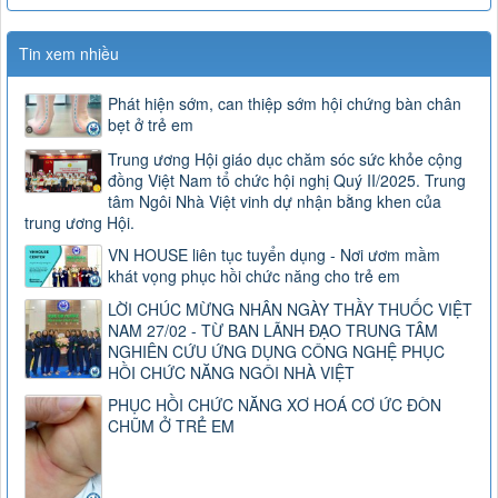
Tin xem nhiều
Phát hiện sớm, can thiệp sớm hội chứng bàn chân
bẹt ở trẻ em
Trung ương Hội giáo dục chăm sóc sức khỏe cộng
đồng Việt Nam tổ chức hội nghị Quý II/2025. Trung
tâm Ngôi Nhà Việt vinh dự nhận bằng khen của
trung ương Hội.
VN HOUSE liên tục tuyển dụng - Nơi ươm mầm
khát vọng phục hồi chức năng cho trẻ em
LỜI CHÚC MỪNG NHÂN NGÀY THẦY THUỐC VIỆT
NAM 27/02 - TỪ BAN LÃNH ĐẠO TRUNG TÂM
NGHIÊN CỨU ỨNG DỤNG CÔNG NGHỆ PHỤC
HỒI CHỨC NĂNG NGÔI NHÀ VIỆT
PHỤC HỒI CHỨC NĂNG XƠ HOÁ CƠ ỨC ĐÒN
CHŨM Ở TRẺ EM