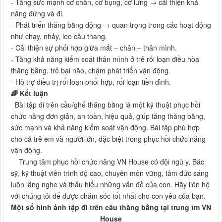
- Tăng sức mạnh cơ chân, cơ bụng, cơ lưng → cải thiện khả
năng đứng và đi.
- Phát triển thăng bằng động → quan trọng trong các hoạt động
như chạy, nhảy, leo cầu thang.
- Cải thiện sự phối hợp giữa mắt – chân – thân mình.
- Tăng khả năng kiểm soát thân mình ở trẻ rối loạn điều hòa
thăng bằng, trẻ bại não, chậm phát triển vận động.
- Hỗ trợ điều trị rối loạn phối hợp, rối loạn tiền đình.
🌈 Kết luận
Bài tập đi trên cầu/ghế thăng bằng là một kỹ thuật phục hồi
chức năng đơn giản, an toàn, hiệu quả, giúp tăng thăng bằng,
sức mạnh và khả năng kiểm soát vận động. Bài tập phù hợp
cho cả trẻ em và người lớn, đặc biệt trong phục hồi chức năng
vận động.
Trung tâm phục hồi chức năng VN House có đội ngũ y, Bác
sỹ, kỹ thuật viên trình độ cao, chuyên môn vững, tâm đức sáng
luôn lắng nghe và thấu hiểu những vấn đề của con. Hãy liên hệ
với chúng tôi để được chăm sóc tốt nhất cho con yêu của bạn.
Một số hình ảnh tập đi trên cầu thăng bằng tại trung tm VN
House