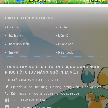
CÁC CHUYÊN MỤC CHÍNH
Giới thiệu
Tin Tức
Thành viên
Liên hệ
Thăm dò ý kiến
Quảng cáo
Tìm kiếm
RSS-feeds
TRUNG TÂM NGHIÊN CỨU ỨNG DỤNG CÔNG NGHỆ
PHỤC HỒI CHỨC NĂNG NGÔI NHÀ VIỆT
(
)
TRỤ SỞ CHÍNH
VN HOUSE CENTER
Địa chỉ:
61 Tôn Thất Tùng - Phường Trường Vinh - Tỉnh Nghệ An
Điện thoại:
+84-098 45 23 716
+840984.766 736
Fax:
+84-098 45 23 716
Email:
nguyenhoaibvn@gmail.com