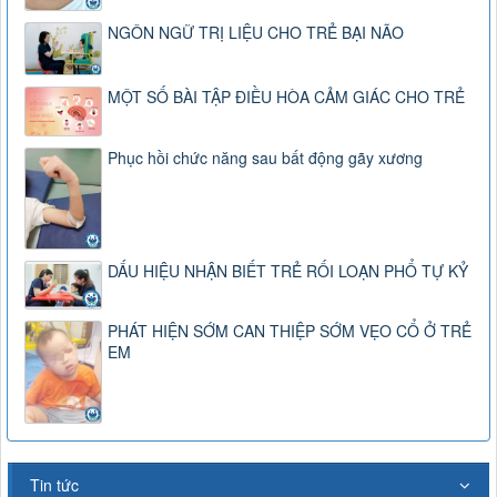
NGÔN NGỮ TRỊ LIỆU CHO TRẺ BẠI NÃO
MỘT SỐ BÀI TẬP ĐIỀU HÒA CẢM GIÁC CHO TRẺ
Phục hồi chức năng sau bất động gãy xương
DẤU HIỆU NHẬN BIẾT TRẺ RỐI LOẠN PHỔ TỰ KỶ
PHÁT HIỆN SỚM CAN THIỆP SỚM VẸO CỔ Ở TRẺ
EM
Tin tức