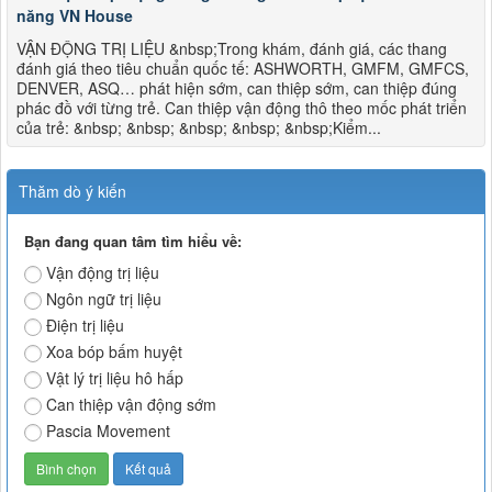
năng VN House
VẬN ĐỘNG TRỊ LIỆU &nbsp;Trong khám, đánh giá, các thang
đánh giá theo tiêu chuẩn quốc tế: ASHWORTH, GMFM, GMFCS,
DENVER, ASQ… phát hiện sớm, can thiệp sớm, can thiệp đúng
phác đồ với từng trẻ. Can thiệp vận động thô theo mốc phát triển
của trẻ: &nbsp; &nbsp; &nbsp; &nbsp; &nbsp;Kiểm...
Thăm dò ý kiến
Bạn đang quan tâm tìm hiểu về:
Vận động trị liệu
Ngôn ngữ trị liệu
Điện trị liệu
Xoa bóp bấm huyệt
Vật lý trị liệu hô hấp
Can thiệp vận động sớm
Pascia Movement