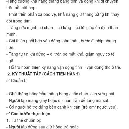
-Tăng cường khả năng thăng bằng tĩnh và động khi di chuyển
trên bề mặt hẹp.
- Phát triển phản xạ bảo vệ, khả năng giữ thăng bằng khi thay
đổi trọng tâm.
- Tăng sức mạnh cơ chân – cơ lưng – cơ lõi giúp ổn định thân
mình.
- Cải thiện phối hợp vận động toàn thân, bước đi nhịp nhàng
hơn.
- Tăng tự tin khi đứng – đi trên bề mặt khó, giảm nguy cơ té
ngã.
- Hỗ trợ hoàn thiện kỹ năng vận động tinh – vận động thô ở trẻ.
2. KỸ THUẬT TẬP (CÁCH TIẾN HÀNH)
✅ Chuẩn bị
- Ghế thăng bằng/cầu thăng bằng chắc chắn, cao vừa phải.
- Người tập mang giày hoặc đi chân trần để tăng ma sát.
- Có người hỗ trợ đứng bên cạnh khi cần (trẻ em/ người yếu).
✅ Các bước thực hiện
1. Tư thế chuẩn bị:
- Người tập đứng sau giữ hông trẻ hoặc