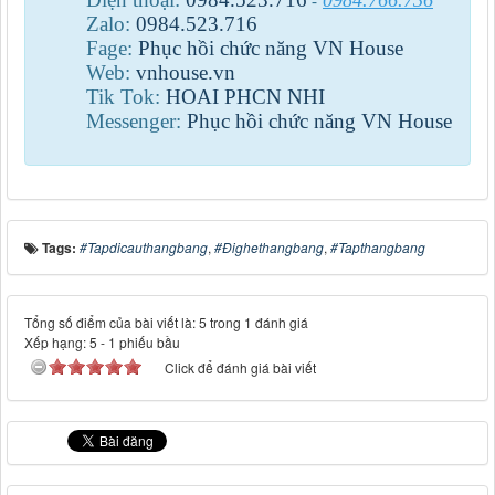
0984.766.736
-
Zalo:
0984
.
523
.
716
Fage:
Phục hồi chức năng VN House
Web:
vnhouse.vn
Tik Tok:
HOAI PHCN NHI
Messenger:
Phục hồi chức năng VN House
Tags:
#Tapdicauthangbang
,
#Đighethangbang
,
#Tapthangbang
Tổng số điểm của bài viết là: 5 trong 1 đánh giá
Xếp hạng:
5
-
1
phiếu bầu
Click để đánh giá bài viết